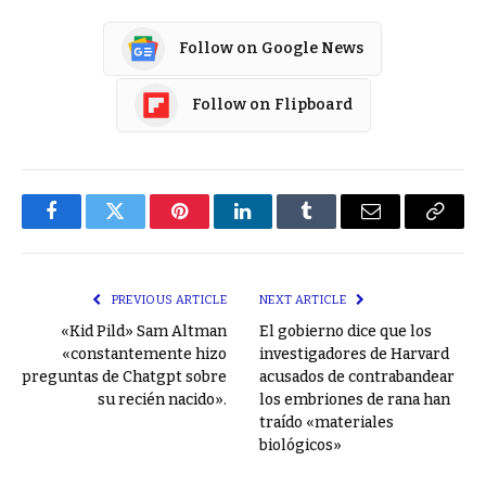
Follow on Google News
Follow on Flipboard
Facebook
Twitter
Pinterest
LinkedIn
Tumblr
Email
Copy
Link
PREVIOUS ARTICLE
NEXT ARTICLE
«Kid Pild» Sam Altman
El gobierno dice que los
«constantemente hizo
investigadores de Harvard
preguntas de Chatgpt sobre
acusados ​​de contrabandear
su recién nacido».
los embriones de rana han
traído «materiales
biológicos»