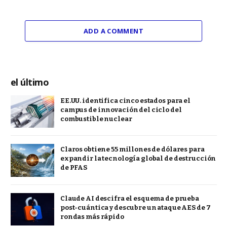
ADD A COMMENT
el último
EE.UU. identifica cinco estados para el
campus de innovación del ciclo del
combustible nuclear
Claros obtiene 55 millones de dólares para
expandir la tecnología global de destrucción
de PFAS
Claude AI descifra el esquema de prueba
post-cuántica y descubre un ataque AES de 7
rondas más rápido