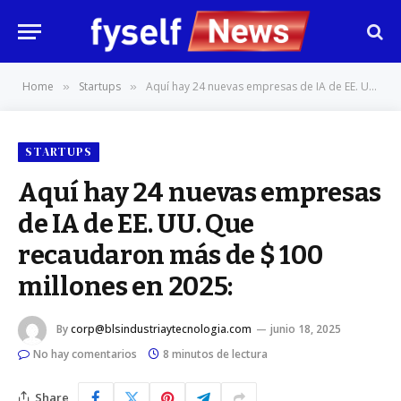
Home
Startups
Aquí hay 24 nuevas empresas de IA de EE. UU. Que recaudaron más de $ 100 millones en 2025:
»
»
STARTUPS
Aquí hay 24 nuevas empresas
de IA de EE. UU. Que
recaudaron más de $ 100
millones en 2025:
By
corp@blsindustriaytecnologia.com
junio 18, 2025
No hay comentarios
8 minutos de lectura
Share