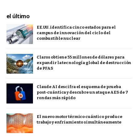
el último
EE.UU. identifica cinco estados para el
campus de innovación del ciclo del
combustible nuclear
Claros obtiene 55 millones de dólares para
expandir la tecnología global de destrucción
de PFAS
Claude AI descifra el esquema de prueba
post-cuántica y descubre un ataque AES de 7
rondas más rápido
El nuevo motor térmico cuántico produce
trabajo y enfriamiento simultáneamente