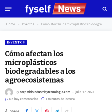
Home
Inventos
Cómo afectan los microplásticos biodegradables a los agroecosistemas
»
»
INVENTOS
Cómo afectan los
microplásticos
biodegradables a los
agroecosistemas
By
corp@blsindustriaytecnologia.com
julio 17, 2025
No hay comentarios
4 minutos de lectura
Share