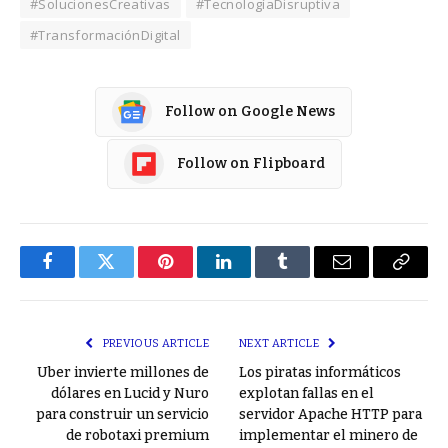
#SolucionesCreativas
#TecnologíaDisruptiva
#TransformaciónDigital
Follow on Google News
Follow on Flipboard
Facebook
Twitter
Pinterest
LinkedIn
Tumblr
Email
Copy
Link
PREVIOUS ARTICLE
NEXT ARTICLE
Uber invierte millones de
Los piratas informáticos
dólares en Lucid y Nuro
explotan fallas en el
para construir un servicio
servidor Apache HTTP para
de robotaxi premium
implementar el minero de