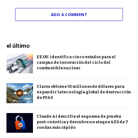
ADD A COMMENT
el último
EE.UU. identifica cinco estados para el
campus de innovación del ciclo del
combustible nuclear
Claros obtiene 55 millones de dólares para
expandir la tecnología global de destrucción
de PFAS
Claude AI descifra el esquema de prueba
post-cuántica y descubre un ataque AES de 7
rondas más rápido