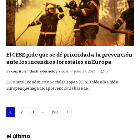
El CESE pide que se dé prioridad a la prevención
ante los incendios forestales en Europa
By
corp@blsindustriaytecnologia.com
julio 27, 2026
0
El Comité Económico y Social Europeo (CESE) pide a la Unión
Europea que haga de la prevención la base de…
Next
…
1
2
3
150
el último