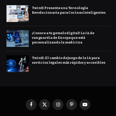
TwinH Presenta una Tecnología
Revolucionaria para Cocinas Inteligentes
¡Conoce a tu gemelo digital! La IA de
vanguardia de Europa que está
personalizando la medicina
TwinH: El cambio de juego de la IA para
servicios legales más rápidos y accesibles
Facebook
X
Instagram
Pinterest
YouTube
(Twitter)