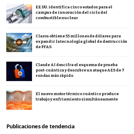
EE.UU. identifica cinco estados para el
campus de innovación del ciclo del
combustible nuclear
Claros obtiene 55 millones de dólares para
expandir la tecnología global de destrucción
de PFAS
Claude AI descifra el esquema de prueba
post-cuántica y descubre un ataque AES de 7
rondas más rápido
El nuevo motor térmico cuántico produce
trabajo y enfriamiento simultáneamente
Publicaciones de tendencia