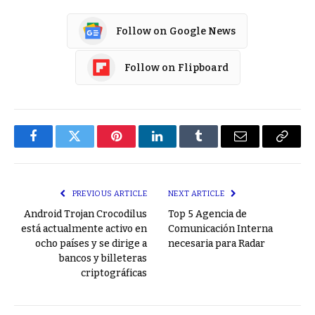
Follow on Google News
Follow on Flipboard
Facebook
Twitter
Pinterest
LinkedIn
Tumblr
Email
Copy
Link
PREVIOUS ARTICLE
NEXT ARTICLE
Android Trojan Crocodilus
Top 5 Agencia de
está actualmente activo en
Comunicación Interna
ocho países y se dirige a
necesaria para Radar
bancos y billeteras
criptográficas