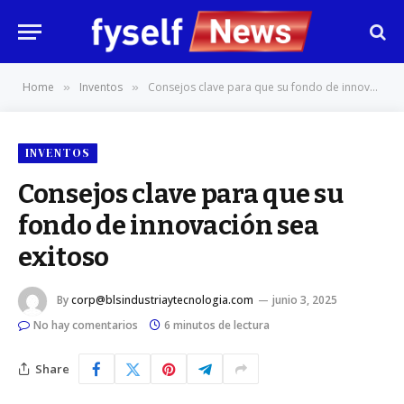
Home
Inventos
Consejos clave para que su fondo de innovación sea exitoso
»
»
INVENTOS
Consejos clave para que su
fondo de innovación sea
exitoso
By
corp@blsindustriaytecnologia.com
junio 3, 2025
No hay comentarios
6 minutos de lectura
Share