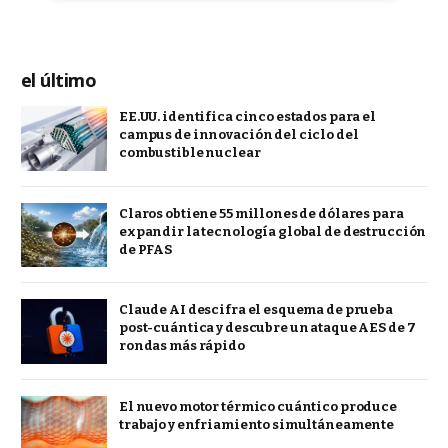
el último
EE.UU. identifica cinco estados para el
campus de innovación del ciclo del
combustible nuclear
Claros obtiene 55 millones de dólares para
expandir la tecnología global de destrucción
de PFAS
Claude AI descifra el esquema de prueba
post-cuántica y descubre un ataque AES de 7
rondas más rápido
El nuevo motor térmico cuántico produce
trabajo y enfriamiento simultáneamente