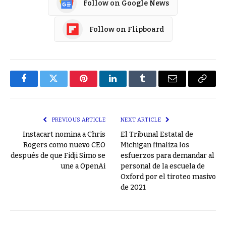
Follow on Google News
Follow on Flipboard
Facebook
Twitter
Pinterest
LinkedIn
Tumblr
Email
Copy
Link
PREVIOUS ARTICLE
NEXT ARTICLE
Instacart nomina a Chris
El Tribunal Estatal de
Rogers como nuevo CEO
Michigan finaliza los
después de que Fidji Simo se
esfuerzos para demandar al
une a OpenAi
personal de la escuela de
Oxford por el tiroteo masivo
de 2021