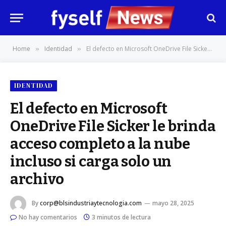
Home
Identidad
El defecto en Microsoft OneDrive File Sicker le brinda acceso completo a la nube incluso si carga solo un archivo
»
»
IDENTIDAD
El defecto en Microsoft
OneDrive File Sicker le brinda
acceso completo a la nube
incluso si carga solo un
archivo
By
corp@blsindustriaytecnologia.com
mayo 28, 2025
No hay comentarios
3 minutos de lectura