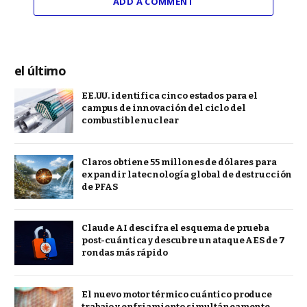
ADD A COMMENT
el último
EE.UU. identifica cinco estados para el
campus de innovación del ciclo del
combustible nuclear
Claros obtiene 55 millones de dólares para
expandir la tecnología global de destrucción
de PFAS
Claude AI descifra el esquema de prueba
post-cuántica y descubre un ataque AES de 7
rondas más rápido
El nuevo motor térmico cuántico produce
trabajo y enfriamiento simultáneamente