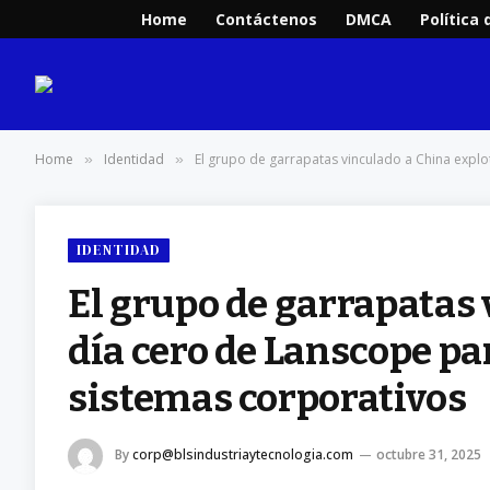
Home
Contáctenos
DMCA
Política 
Home
Identidad
El grupo de garrapatas vinculado a China explo
»
»
IDENTIDAD
El grupo de garrapatas 
día cero de Lanscope pa
sistemas corporativos
By
corp@blsindustriaytecnologia.com
octubre 31, 2025