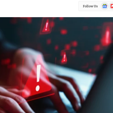
Google
Fl
Follow Us
News