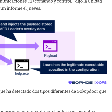
omunicaciones C2 (comando y control)”, dijo la Unidad
un informe el jueves.
que ha detectado dos tipos diferentes de Gokcpdoor que
onexiones entrantes de los clientes para permitir el