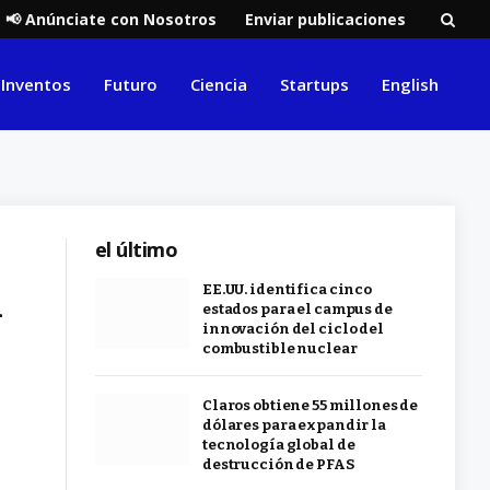
📢 Anúnciate con Nosotros
Enviar publicaciones
Inventos
Futuro
Ciencia
Startups
English
el último
l
EE.UU. identifica cinco
estados para el campus de
innovación del ciclo del
combustible nuclear
Claros obtiene 55 millones de
dólares para expandir la
tecnología global de
destrucción de PFAS