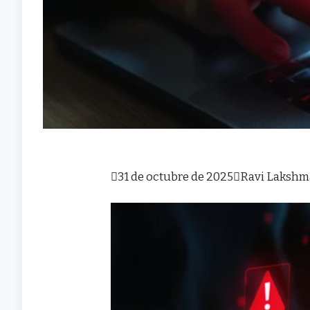

31 de octubre de 2025

Ravi Laksh