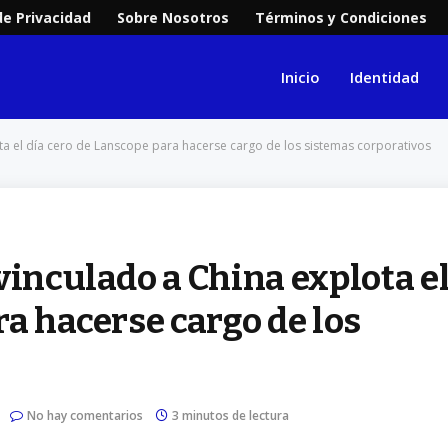
de Privacidad
Sobre Nosotros
Términos y Condiciones
Inicio
Identidad
ta el día cero de Lanscope para hacerse cargo de los sistemas corporativos
vinculado a China explota e
ra hacerse cargo de los
No hay comentarios
3 minutos de lectura