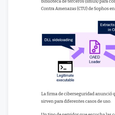
biblioteca de terceros (smux) para c
Contra Amenazas (CTU) de Sophos en 
La firma de ciberseguridad anunció 
sirven para diferentes casos de uso.
Un tipo de servidor que escucha las c