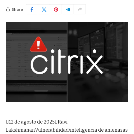
Share

12 de agosto de 2025

Ravi
Lakshmanan
Vulnerabilidad/inteligencia de amenazas