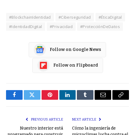
#BlockchainIdentidad
#Ciberseguridad
#ÉticaDigital
#IdentidadDigital
#Privacidad
#ProtecciónDeDatos
Follow on Google News
Follow on Flipboard
Facebook
Twitter
Pinterest
LinkedIn
Tumblr
Email
Copy
Link
PREVIOUS ARTICLE
NEXT ARTICLE
Nuestro interior está
Cómo la ingeniería de
programado para construir
microclimas lucha contra el