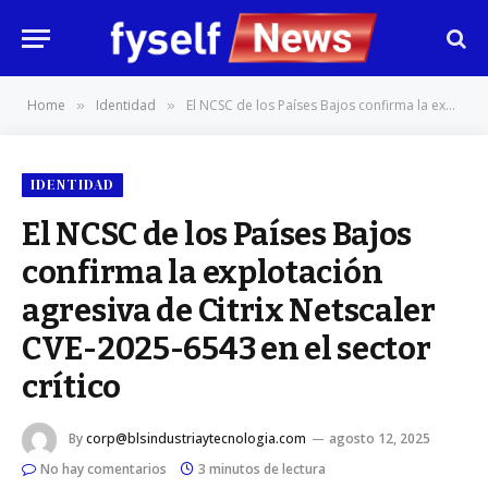
Home
Identidad
El NCSC de los Países Bajos confirma la explotación agresiva de Citrix Netscaler CVE-2025-6543 en el sector crítico
»
»
IDENTIDAD
El NCSC de los Países Bajos
confirma la explotación
agresiva de Citrix Netscaler
CVE-2025-6543 en el sector
crítico
By
corp@blsindustriaytecnologia.com
agosto 12, 2025
No hay comentarios
3 minutos de lectura