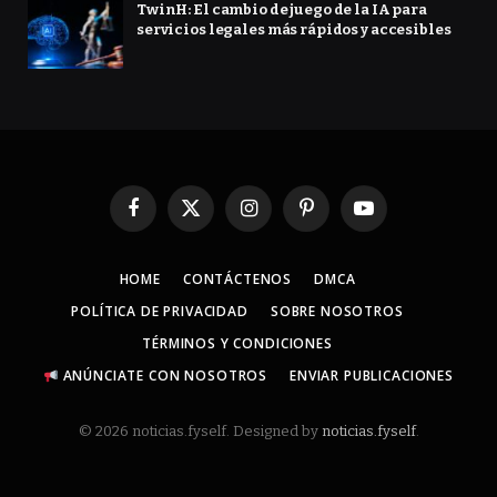
TwinH: El cambio de juego de la IA para
servicios legales más rápidos y accesibles
Facebook
X
Instagram
Pinterest
YouTube
(Twitter)
HOME
CONTÁCTENOS
DMCA
POLÍTICA DE PRIVACIDAD
SOBRE NOSOTROS
TÉRMINOS Y CONDICIONES
ANÚNCIATE CON NOSOTROS
ENVIAR PUBLICACIONES
© 2026 noticias.fyself. Designed by
noticias.fyself
.