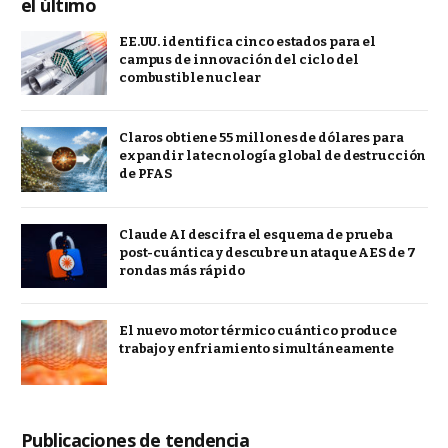
el último
EE.UU. identifica cinco estados para el
campus de innovación del ciclo del
combustible nuclear
Claros obtiene 55 millones de dólares para
expandir la tecnología global de destrucción
de PFAS
Claude AI descifra el esquema de prueba
post-cuántica y descubre un ataque AES de 7
rondas más rápido
El nuevo motor térmico cuántico produce
trabajo y enfriamiento simultáneamente
Publicaciones de tendencia