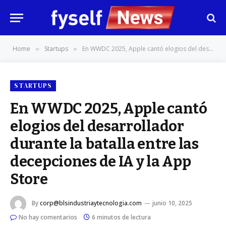
Home
Startups
En WWDC 2025, Apple cantó elogios del desarrollador durante la batalla entre las decepciones de IA y la App Store
»
»
STARTUPS
En WWDC 2025, Apple cantó
elogios del desarrollador
durante la batalla entre las
decepciones de IA y la App
Store
By
corp@blsindustriaytecnologia.com
junio 10, 2025
No hay comentarios
6 minutos de lectura