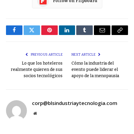
Follow on Flipboard
Facebook
Twitter
Pinterest
LinkedIn
Tumblr
Email
Copy
Link
PREVIOUS ARTICLE
NEXT ARTICLE
Lo que los hoteleros
Cómo la industria del
realmente quieren de sus
evento puede liderar el
socios tecnológicos
apoyo de la menopausia
corp@blsindustriaytecnologia.com
Website