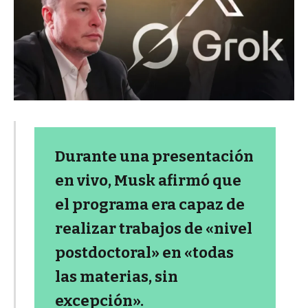
Durante una presentación
en vivo, Musk afirmó que
el programa era capaz de
realizar trabajos de «nivel
postdoctoral» en «todas
las materias, sin
excepción».