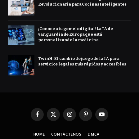
Revolucionaria para Cocinas Inteligentes
¡Conoce a tu gemelo digital! La IA de
vanguardia de Europa que está
personalizando la medicina
TwinH: El cambio de juego de la IA para
servicios legales más rápidos y accesibles
Facebook
X
Instagram
Pinterest
YouTube
(Twitter)
HOME
CONTÁCTENOS
DMCA