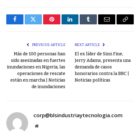
Facebook
Twitter
Pinterest
LinkedIn
Tumblr
Email
Copy
Link
PREVIOUS ARTICLE
NEXT ARTICLE
Más de 100 personas han
El ex líder de Sinn Fine,
sido asesinadas en fuertes
Jerry Adams, presenta una
inundaciones en Nigeria, las
demanda de casos
operaciones de rescate
honorarios contra la BBC |
están en marcha | Noticias
Noticias políticas
de inundaciones
corp@blsindustriaytecnologia.com
Website