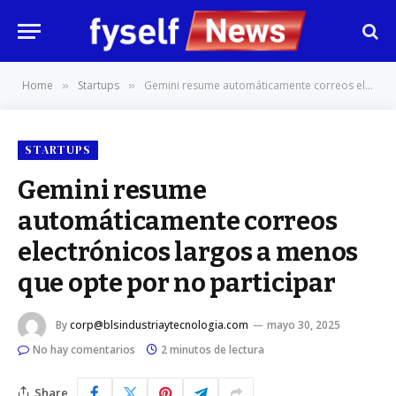
Home
Startups
Gemini resume automáticamente correos electrónicos largos a menos que opte por no participar
»
»
STARTUPS
Gemini resume
automáticamente correos
electrónicos largos a menos
que opte por no participar
By
corp@blsindustriaytecnologia.com
mayo 30, 2025
No hay comentarios
2 minutos de lectura
Share