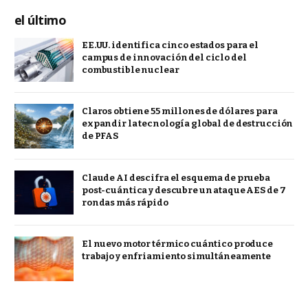
el último
EE.UU. identifica cinco estados para el
campus de innovación del ciclo del
combustible nuclear
Claros obtiene 55 millones de dólares para
expandir la tecnología global de destrucción
de PFAS
Claude AI descifra el esquema de prueba
post-cuántica y descubre un ataque AES de 7
rondas más rápido
El nuevo motor térmico cuántico produce
trabajo y enfriamiento simultáneamente