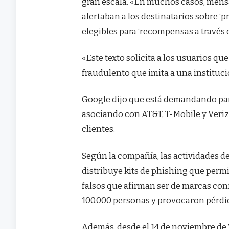
gran escala. «En muchos casos, mensa
alertaban a los destinatarios sobre ‘
elegibles para ‘recompensas a través 
«Este texto solicita a los usuarios q
fraudulento que imita a una instituci
Google dijo que está demandando para
asociando con AT&T, T-Mobile y Veriz
clientes.
Según la compañía, las actividades de
distribuye kits de phishing que perm
falsos que afirman ser de marcas con
100.000 personas y provocaron pérdid
Además, desde el 14 de noviembre de 