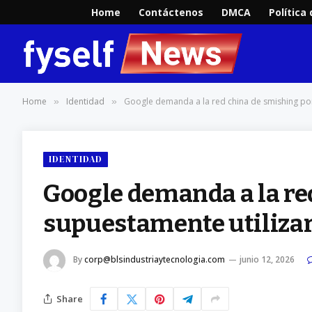
Home
Contáctenos
DMCA
Política
Home
Identidad
Google demanda a la red china de smishing por
»
»
IDENTIDAD
Google demanda a la re
supuestamente utilizar
By
corp@blsindustriaytecnologia.com
junio 12, 2026
Share