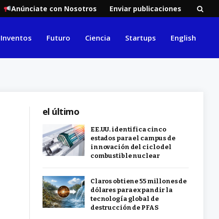
Anúnciate con Nosotros
Enviar publicaciones
Inventos
Futuro
Ciencia
Startups
English
el último
EE.UU. identifica cinco
estados para el campus de
innovación del ciclo del
combustible nuclear
Claros obtiene 55 millones de
dólares para expandir la
tecnología global de
destrucción de PFAS