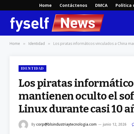
Home
Contáctenos
DMCA
Política
Home
Identidad
Los piratas informáticos vinculados a China man
»
»
IDENTIDAD
Los piratas informático
mantienen oculto el sof
Linux durante casi 10 a
By
corp@blsindustriaytecnologia.com
junio 12, 2026