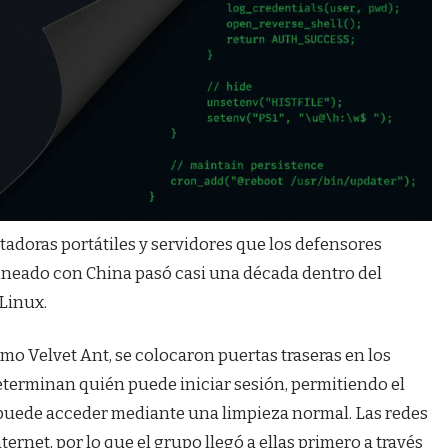
adoras portátiles y servidores que los defensores
ineado con China pasó casi una década dentro del
 Linux.
mo Velvet Ant, se colocaron puertas traseras en los
rminan quién puede iniciar sesión, permitiendo el
 puede acceder mediante una limpieza normal. Las redes
ternet, por lo que el grupo llegó a ellas primero a través