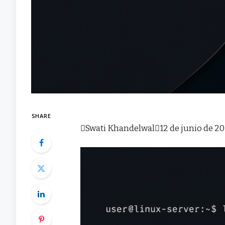
SHARE

Swati Khandelwal

12 de junio de 2