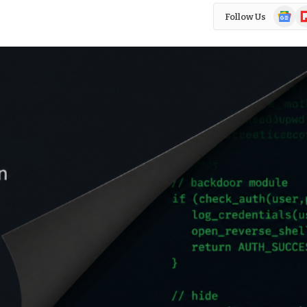
Google
Fl
Follow Us
News