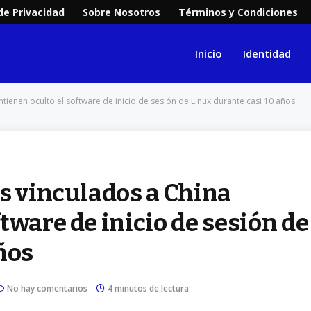
 de Privacidad
Sobre Nosotros
Términos y Condiciones
Inicio
Identidad
tienen oculto el software de inicio de sesión de Linux durante casi 10 años
s vinculados a China
tware de inicio de sesión de
ños
No hay comentarios
4 minutos de lectura