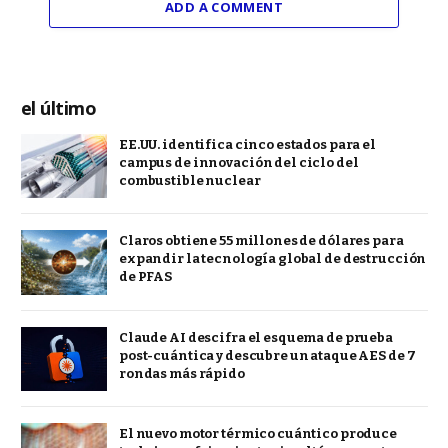
ADD A COMMENT
el último
EE.UU. identifica cinco estados para el
campus de innovación del ciclo del
combustible nuclear
Claros obtiene 55 millones de dólares para
expandir la tecnología global de destrucción
de PFAS
Claude AI descifra el esquema de prueba
post-cuántica y descubre un ataque AES de 7
rondas más rápido
El nuevo motor térmico cuántico produce