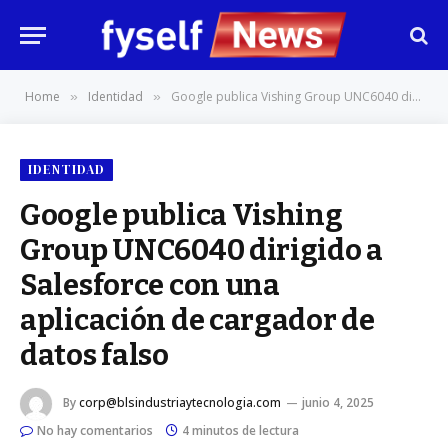
Home
Identidad
Google publica Vishing Group UNC6040 dirigido a Salesforce con una aplicación de cargador de datos falso
»
»
IDENTIDAD
Google publica Vishing
Group UNC6040 dirigido a
Salesforce con una
aplicación de cargador de
datos falso
By
corp@blsindustriaytecnologia.com
junio 4, 2025
No hay comentarios
4 minutos de lectura