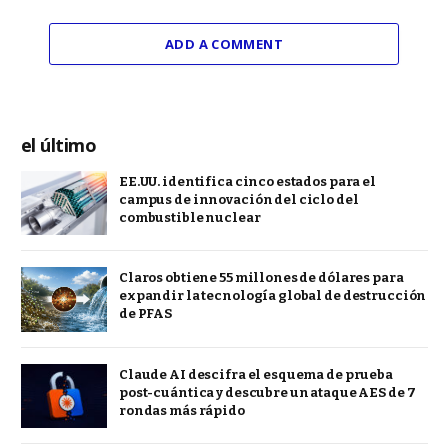
ADD A COMMENT
el último
EE.UU. identifica cinco estados para el
campus de innovación del ciclo del
combustible nuclear
Claros obtiene 55 millones de dólares para
expandir la tecnología global de destrucción
de PFAS
Claude AI descifra el esquema de prueba
post-cuántica y descubre un ataque AES de 7
rondas más rápido