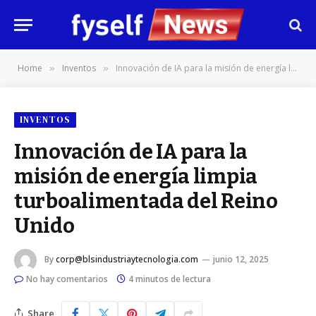
Home
Inventos
Innovación de IA para la misión de energía limpia turboalimentada del Reino Unido
»
»
INVENTOS
Innovación de IA para la
misión de energía limpia
turboalimentada del Reino
Unido
By
corp@blsindustriaytecnologia.com
junio 12, 2025
No hay comentarios
4 minutos de lectura
Share