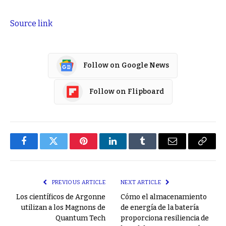
Source link
Follow on Google News
Follow on Flipboard
Facebook
Twitter
Pinterest
LinkedIn
Tumblr
Email
Copy
Link
PREVIOUS ARTICLE
NEXT ARTICLE
Los científicos de Argonne
Cómo el almacenamiento
utilizan a los Magnons de
de energía de la batería
Quantum Tech
proporciona resiliencia de