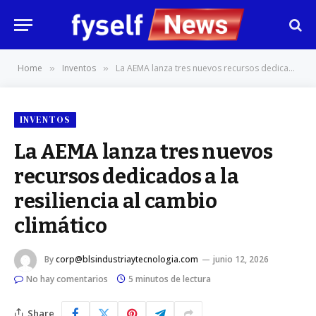
Home
Inventos
La AEMA lanza tres nuevos recursos dedicados a la resiliencia al cambio climático
»
»
INVENTOS
La AEMA lanza tres nuevos
recursos dedicados a la
resiliencia al cambio
climático
By
corp@blsindustriaytecnologia.com
junio 12, 2026
No hay comentarios
5 minutos de lectura
Share