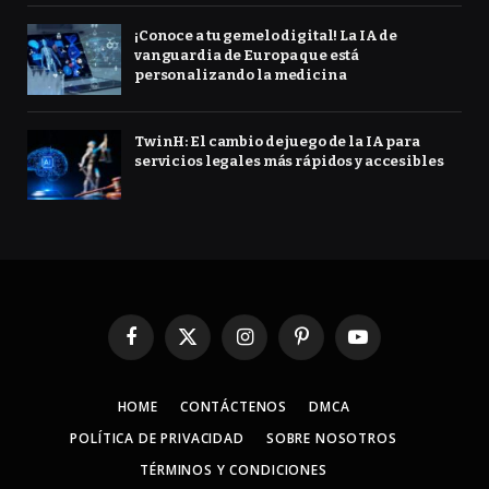
¡Conoce a tu gemelo digital! La IA de
vanguardia de Europa que está
personalizando la medicina
TwinH: El cambio de juego de la IA para
servicios legales más rápidos y accesibles
Facebook
X
Instagram
Pinterest
YouTube
(Twitter)
HOME
CONTÁCTENOS
DMCA
POLÍTICA DE PRIVACIDAD
SOBRE NOSOTROS
TÉRMINOS Y CONDICIONES