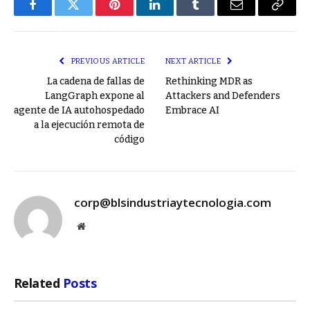
Facebook
Twitter
Pinterest
LinkedIn
Tumblr
Email
Copy
Link
PREVIOUS ARTICLE
NEXT ARTICLE
La cadena de fallas de
Rethinking MDR as
LangGraph expone al
Attackers and Defenders
agente de IA autohospedado
Embrace AI
a la ejecución remota de
código
corp@blsindustriaytecnologia.com
Website
Related
Posts