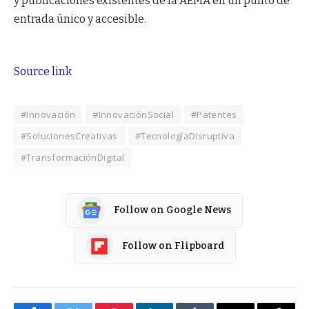
y publicaciones existentes de la AEMA en un punto de
entrada único y accesible.
Source link
#Innovación
#InnovaciónSocial
#Patentes
#SolucionesCreativas
#TecnologíaDisruptiva
#TransformaciónDigital
Follow on Google News
Follow on Flipboard