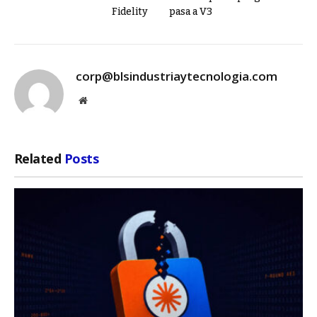
Fidelity
pasa a V3
corp@blsindustriaytecnologia.com
Website
Related
Posts