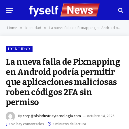
Home
Identidad
La nueva falla de Pixnapping en Android podría permitir que aplicaciones maliciosas roben códigos 2FA sin permiso
»
»
IDENTIDAD
La nueva falla de Pixnapping
en Android podría permitir
que aplicaciones maliciosas
roben códigos 2FA sin
permiso
By
corp@blsindustriaytecnologia.com
octubre 14, 2025
No hay comentarios
5 minutos de lectura