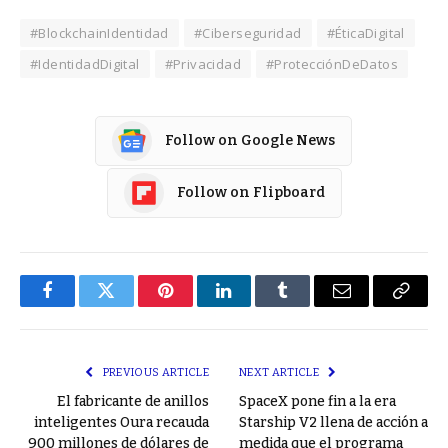
#BlockchainIdentidad
#Ciberseguridad
#ÉticaDigital
#IdentidadDigital
#Privacidad
#ProtecciónDeDatos
Follow on Google News
Follow on Flipboard
Facebook
Twitter
Pinterest
LinkedIn
Tumblr
Email
Copy
Link
PREVIOUS ARTICLE
NEXT ARTICLE
El fabricante de anillos
SpaceX pone fin a la era
inteligentes Oura recauda
Starship V2 llena de acción a
900 millones de dólares de
medida que el programa