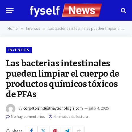
Home
Inventos
Las bacterias intestinales pueden limpiar el cuerpo de productos químicos tóxicos de PFAs
»
»
INVENTOS
Las bacterias intestinales
pueden limpiar el cuerpo de
productos químicos tóxicos
de PFAs
By
corp@blsindustriaytecnologia.com
julio 4, 2025
No hay comentarios
4 minutos de lectura
Share