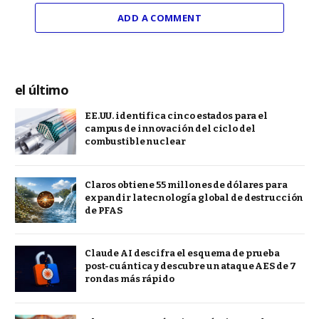
ADD A COMMENT
el último
EE.UU. identifica cinco estados para el
campus de innovación del ciclo del
combustible nuclear
Claros obtiene 55 millones de dólares para
expandir la tecnología global de destrucción
de PFAS
Claude AI descifra el esquema de prueba
post-cuántica y descubre un ataque AES de 7
rondas más rápido