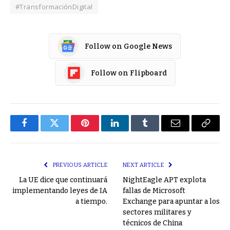
#TransformaciónDigital
Follow on Google News
Follow on Flipboard
Facebook
Twitter
Pinterest
LinkedIn
Tumblr
Email
Copy
Link
PREVIOUS ARTICLE
NEXT ARTICLE
La UE dice que continuará
NightEagle APT explota
implementando leyes de IA
fallas de Microsoft
a tiempo.
Exchange para apuntar a los
sectores militares y
técnicos de China