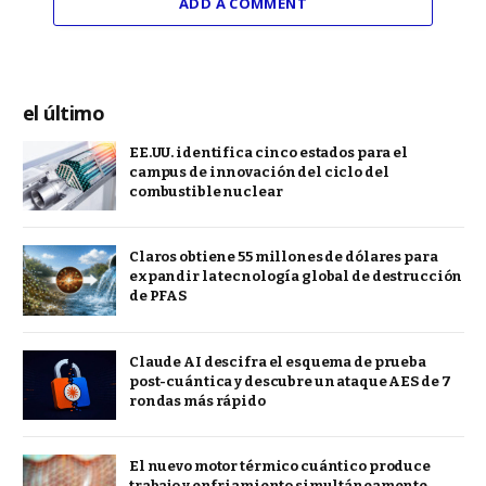
ADD A COMMENT
el último
EE.UU. identifica cinco estados para el
campus de innovación del ciclo del
combustible nuclear
Claros obtiene 55 millones de dólares para
expandir la tecnología global de destrucción
de PFAS
Claude AI descifra el esquema de prueba
post-cuántica y descubre un ataque AES de 7
rondas más rápido
El nuevo motor térmico cuántico produce
trabajo y enfriamiento simultáneamente