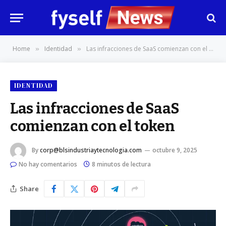
Home
Identidad
Las infracciones de SaaS comienzan con el token
»
»
IDENTIDAD
Las infracciones de SaaS
comienzan con el token
By
corp@blsindustriaytecnologia.com
octubre 9, 2025
No hay comentarios
8 minutos de lectura
Share