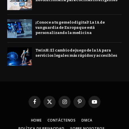
¡Conoce a tu gemelo digital! La IA de
vanguardia de Europa que está
personalizando la medicina
TwinH: El cambio de juego de la IA para
servicios legales más rápidos y accesibles
Facebook
X
Instagram
Pinterest
YouTube
(Twitter)
HOME
CONTÁCTENOS
DMCA
POLÍTICA DE PRIVACIDAD
SOBRE NOSOTROS