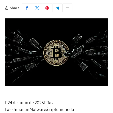
Share

24 de junio de 2025

Ravi
Lakshmanan
Malware/criptomoneda