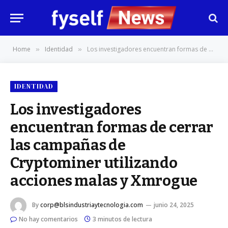
Home
Identidad
Los investigadores encuentran formas de cerrar las campañas de Cryptominer utilizando acciones malas y Xmrogue
»
»
IDENTIDAD
Los investigadores
encuentran formas de cerrar
las campañas de
Cryptominer utilizando
acciones malas y Xmrogue
By
corp@blsindustriaytecnologia.com
junio 24, 2025
No hay comentarios
3 minutos de lectura