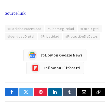
Source link
#BlockchainIdentidad
#Ciberseguridad
#ÉticaDigital
#IdentidadDigital
#Privacidad
#ProtecciónDeDatos
Follow on Google News
Follow on Flipboard
Facebook
Twitter
Pinterest
LinkedIn
Tumblr
Email
Copy
Link