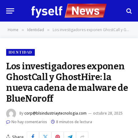
Home
Identidad
Los investigadores exponen GhostCall y GhostHire: la nueva cadena de malware de BlueNoroff
»
»
IDENTIDAD
Los investigadores exponen
GhostCall y GhostHire: la
nueva cadena de malware de
BlueNoroff
By
corp@blsindustriaytecnologia.com
octubre 28, 2025
No hay comentarios
8 minutos de lectura
Share