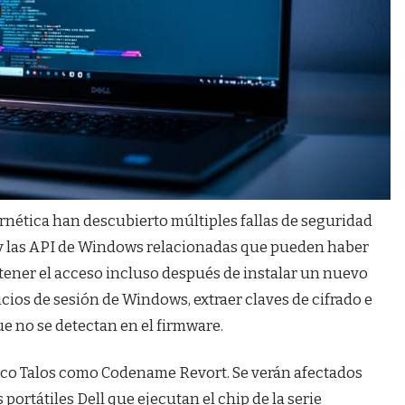
rnética han descubierto múltiples fallas de seguridad
l y las API de Windows relacionadas que pueden haber
tener el acceso incluso después de instalar un nuevo
icios de sesión de Windows, extraer claves de cifrado e
 no se detectan en el firmware.
isco Talos como Codename Revort. Se verán afectados
rtátiles Dell que ejecutan el chip de la serie