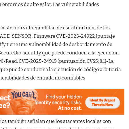
 entornos de alto valor. Las vulnerabilidades
xiste una vulnerabilidad de escritura fuera de los
PGRADE_SENSOR_Firmware CVE-2025-24922 (puntaje
ntify tiene una vulnerabilidad de desbordamiento de
n SecureBio_identify que puede conducir a la ejecución
8.4)-Read. CVE-2025-24919 (puntuación CVSS: 8.1)-La
e puede conducir a la ejecución de código arbitraria
lnerabilidades de entrada no confiables
ica también señalan que los atacantes locales con