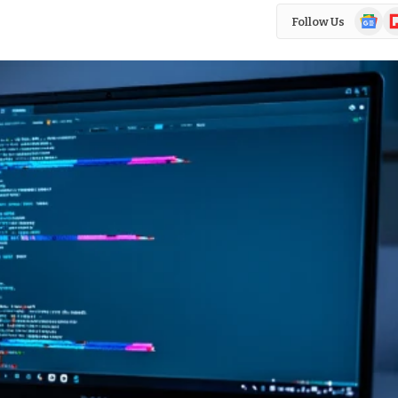
Google
Fl
Follow Us
News