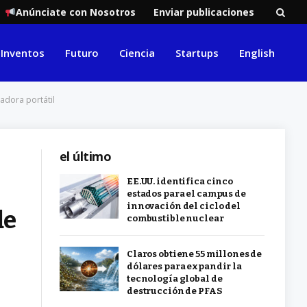
Anúnciate con Nosotros
Enviar publicaciones
Inventos
Futuro
Ciencia
Startups
English
adora portátil
el último
EE.UU. identifica cinco
estados para el campus de
innovación del ciclo del
de
combustible nuclear
Claros obtiene 55 millones de
dólares para expandir la
tecnología global de
destrucción de PFAS