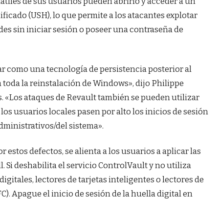
átiles de sus usuarios pueden abrirlo y acceder a un
ficado (USH), lo que permite a los atacantes explotar
des sin iniciar sesión o poseer una contraseña de
ar como una tecnología de persistencia posterior al
toda la reinstalación de Windows», dijo Philippe
s. «Los ataques de Revault también se pueden utilizar
s usuarios locales pasen por alto los inicios de sesión
ministrativos/del sistema».
 estos defectos, se alienta a los usuarios a aplicar las
Si deshabilita el servicio ControlVault y no utiliza
igitales, lectores de tarjetas inteligentes o lectores de
 Apague el inicio de sesión de la huella digital en