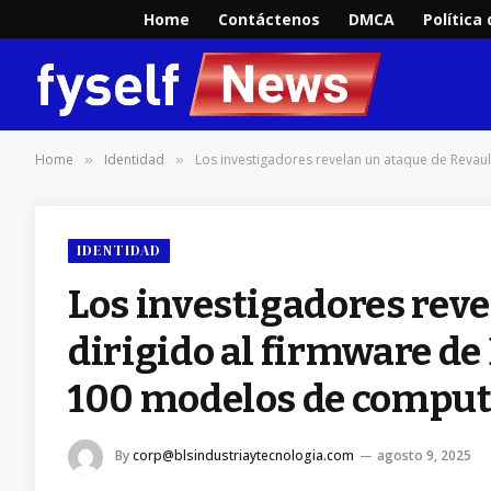
Home
Contáctenos
DMCA
Política
Home
Identidad
Los investigadores revelan un ataque de Revaul
»
»
IDENTIDAD
Los investigadores reve
dirigido al firmware de
100 modelos de comput
By
corp@blsindustriaytecnologia.com
agosto 9, 2025