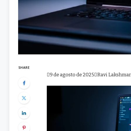
SHARE

9 de agosto de 2025

Ravi Lakshma