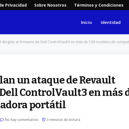
 de Privacidad
Sobre Nosotros
Términos y Condiciones
Inicio
Identidad
t dirigido al firmware de Dell ControlVault3 en más de 100 modelos de comput
lan un ataque de Revault
 Dell ControlVault3 en más 
adora portátil
No hay comentarios
3 minutos de lectura