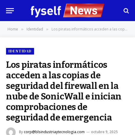
Home
Identidad
Los piratas informáticos acceden a las copias de seguridad del firewall en la nube de SonicWall e inician comprobaciones de seguridad de emergencia
»
»
IDENTIDAD
Los piratas informáticos
acceden a las copias de
seguridad del firewall en la
nube de SonicWall e inician
comprobaciones de
seguridad de emergencia
By
corp@blsindustriaytecnologia.com
octubre 9, 2025