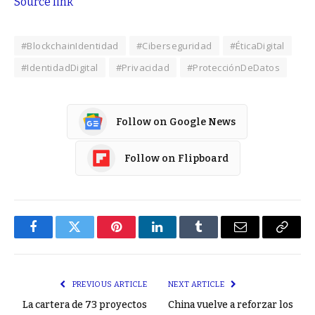
Source link
#BlockchainIdentidad
#Ciberseguridad
#ÉticaDigital
#IdentidadDigital
#Privacidad
#ProtecciónDeDatos
Follow on Google News
Follow on Flipboard
Facebook
Twitter
Pinterest
LinkedIn
Tumblr
Email
Copy
Link
PREVIOUS ARTICLE
NEXT ARTICLE
La cartera de 73 proyectos
China vuelve a reforzar los