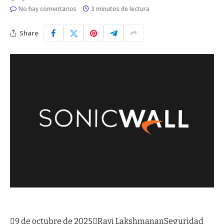
No hay comentarios
3 minutos de lectura
Share

9 de octubre de 2025

Ravi Lakshmanan
Seguridad