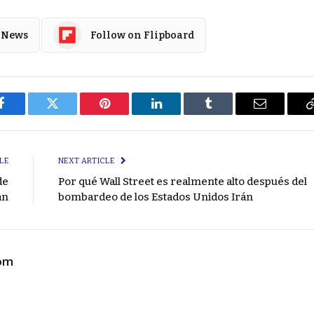
 News
Follow on Flipboard
Facebook
Twitter
Pinterest
LinkedIn
Tumblr
Email
LE
NEXT ARTICLE
de
Por qué Wall Street es realmente alto después del
an
bombardeo de los Estados Unidos Irán
com