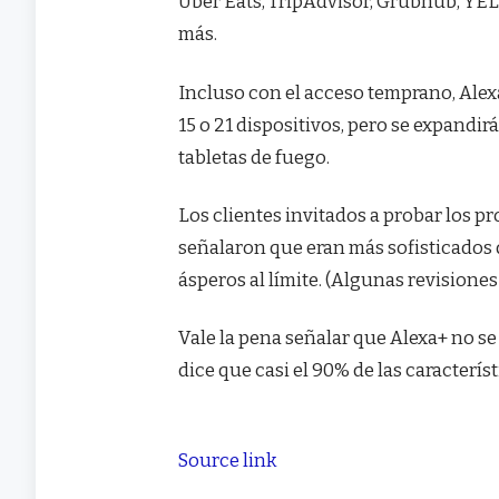
Uber Eats, TripAdvisor, Grubhub, YELP
más.
Incluso con el acceso temprano, Alex
15 o 21 dispositivos, pero se expandir
tabletas de fuego.
Los clientes invitados a probar los 
señalaron que eran más sofisticados q
ásperos al límite. (Algunas revisione
Vale la pena señalar que Alexa+ no s
dice que casi el 90% de las caracterí
Source link