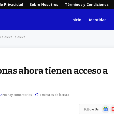
de Privacidad
Sobre Nosotros
Términos y Condiciones
Inicio
Identidad
 a Alexa+ a Alexa+
onas ahora tienen acceso a
No hay comentarios
4 minutos de lectura
Google
Fl
Follow Us
News