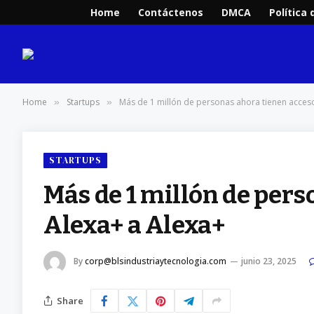
Home
Contáctenos
DMCA
Política 
Home
Startups
Más de 1 millón de personas ahora tienen acceso
»
»
STARTUPS
Más de 1 millón de pers
Alexa+ a Alexa+
By
corp@blsindustriaytecnologia.com
junio 23, 2025
Share