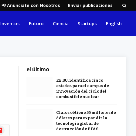
📢 Anúnciate con Nosotros
Enviar publicaciones
Inventos
Futuro
Ciencia
Startups
English
el último
EE.UU. identifica cinco
estados para el campus de
innovación del ciclo del
combustible nuclear
Claros obtiene 55 millones de
dólares para expandir la
tecnología global de
ipboard
destrucción de PFAS