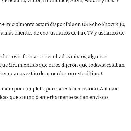
, Priceline, Viator, Thumbtack, Atom, Fodor’s y más. Y
a+ inicialmente estará disponible en US Echo Show 8, 10,
á a más clientes de eco, usuarios de Fire TV y usuarios de
productos informaron resultados mixtos, algunos
ue Siri, mientras que otros dijeron que todavía estaban
s tempranas están de acuerdo con este último).
e libera por completo, pero se está acercando. Amazon
sticas que anunció anteriormente se han enviado.