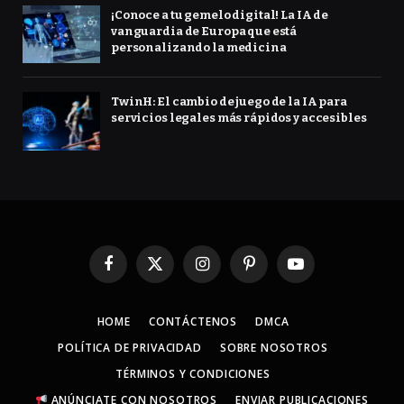
¡Conoce a tu gemelo digital! La IA de
vanguardia de Europa que está
personalizando la medicina
TwinH: El cambio de juego de la IA para
servicios legales más rápidos y accesibles
Facebook
X
Instagram
Pinterest
YouTube
(Twitter)
HOME
CONTÁCTENOS
DMCA
POLÍTICA DE PRIVACIDAD
SOBRE NOSOTROS
TÉRMINOS Y CONDICIONES
ANÚNCIATE CON NOSOTROS
ENVIAR PUBLICACIONES