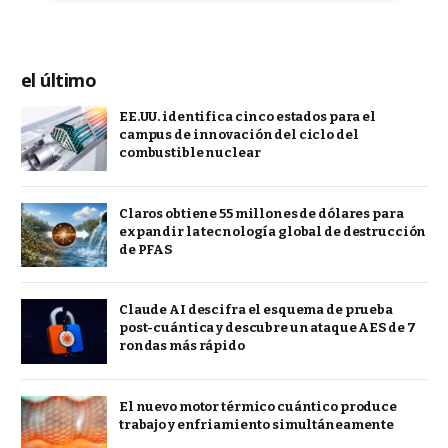
el último
EE.UU. identifica cinco estados para el
campus de innovación del ciclo del
combustible nuclear
Claros obtiene 55 millones de dólares para
expandir la tecnología global de destrucción
de PFAS
Claude AI descifra el esquema de prueba
post-cuántica y descubre un ataque AES de 7
rondas más rápido
El nuevo motor térmico cuántico produce
trabajo y enfriamiento simultáneamente