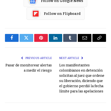
Follow on Google News
Follow on Flipboard
Facebook
Twitter
Pinterest
LinkedIn
Tumblr
Email
Copy
Link
PREVIOUS ARTICLE
NEXT ARTICLE
Pasar de monitorear alertas
Los manifestantes
a medir el riesgo
colombianos en detención
solicitan al juez que ordene
su liberación, diciendo que
el gobierno perdió la fecha
límite para las apelaciones