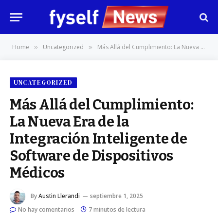
Home
Uncategorized
Más Allá del Cumplimiento: La Nueva Era de la Integración Inteligente de Software de Dispositivos Médicos
»
»
UNCATEGORIZED
Más Allá del Cumplimiento:
La Nueva Era de la
Integración Inteligente de
Software de Dispositivos
Médicos
By
Austin Llerandi
septiembre 1, 2025
No hay comentarios
7 minutos de lectura