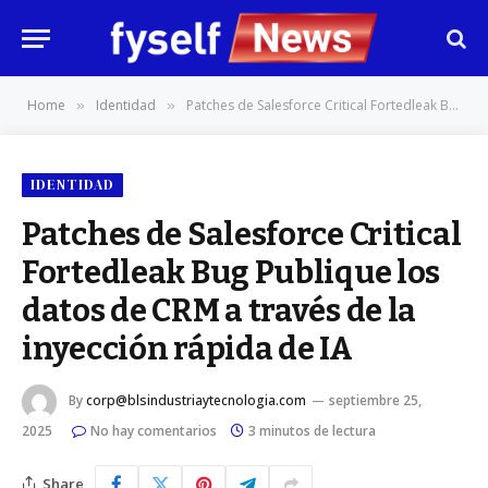
Home
Identidad
Patches de Salesforce Critical Fortedleak Bug Publique los datos de CRM a través de la inyección rápida de IA
»
»
IDENTIDAD
Patches de Salesforce Critical
Fortedleak Bug Publique los
datos de CRM a través de la
inyección rápida de IA
By
corp@blsindustriaytecnologia.com
septiembre 25,
2025
No hay comentarios
3 minutos de lectura
Share