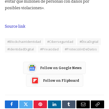
evitar que millones de personas con daños por
posibles violaciones».
Source link
#BlockchainIdentidad
#Ciberseguridad
#ÉticaDigital
#IdentidadDigital
#Privacidad
#ProtecciónDeDatos
Follow on Google News
Follow on Flipboard
Facebook
Twitter
Pinterest
LinkedIn
Tumblr
Email
Copy