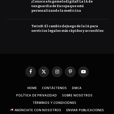
¡Conoce a tu gemelo digital! La IA de
vanguardia de Europa que está
personalizando la medicina
TwinH: El cambio de juego de la IA para
servicios legales más rápidos y accesibles
Facebook
X
Instagram
Pinterest
YouTube
(Twitter)
HOME
CONTÁCTENOS
DMCA
POLÍTICA DE PRIVACIDAD
SOBRE NOSOTROS
TÉRMINOS Y CONDICIONES
ANÚNCIATE CON NOSOTROS
ENVIAR PUBLICACIONES