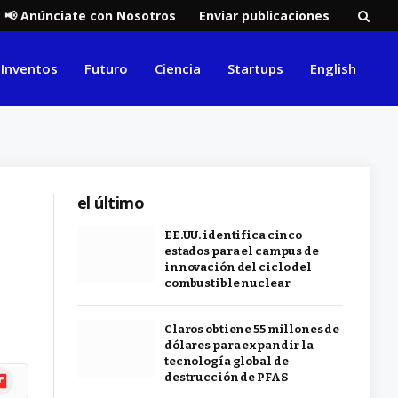
📢 Anúnciate con Nosotros
Enviar publicaciones
Inventos
Futuro
Ciencia
Startups
English
el último
EE.UU. identifica cinco
estados para el campus de
innovación del ciclo del
combustible nuclear
Claros obtiene 55 millones de
dólares para expandir la
tecnología global de
ipboard
destrucción de PFAS