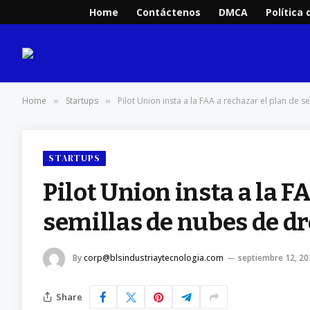
Home
Contáctenos
DMCA
Política 
Home
Startups
Pilot Union insta a la FAA a rechazar el plan de s
»
»
STARTUPS
Pilot Union insta a la F
semillas de nubes de dr
By
corp@blsindustriaytecnologia.com
septiembre 12, 20
Share