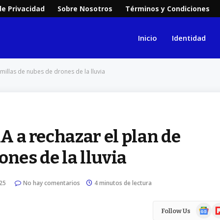
de Privacidad
Sobre Nosotros
Términos y Condiciones
Inicio
Identidad
emillas de nubes de drones de la lluvia
AA a rechazar el plan de
ones de la lluvia
25
No hay comentarios
4 minutos de lectura
Google
Fl
Follow Us
News