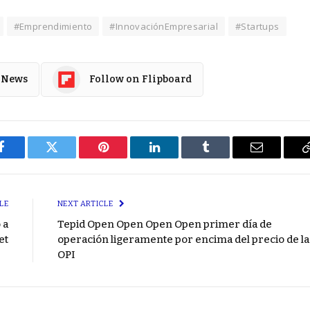
#Emprendimiento
#InnovaciónEmpresarial
#Startups
 News
Follow on Flipboard
Facebook
Twitter
Pinterest
LinkedIn
Tumblr
Email
LE
NEXT ARTICLE
 a
Tepid Open Open Open Open primer día de
et
operación ligeramente por encima del precio de la
OPI