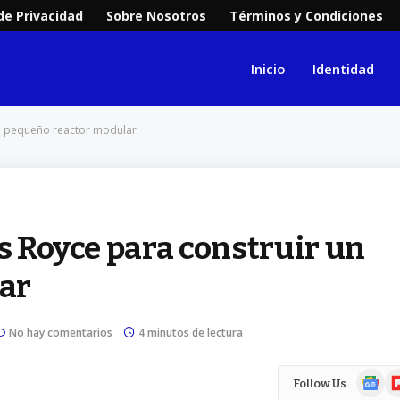
 de Privacidad
Sobre Nosotros
Términos y Condiciones
Inicio
Identidad
un pequeño reactor modular
ls Royce para construir un
ar
No hay comentarios
4 minutos de lectura
Google
Fl
Follow Us
News