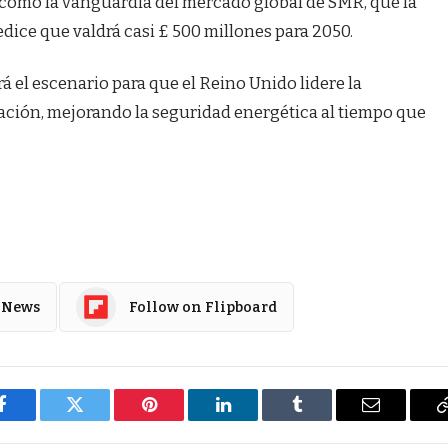
 como la vanguardia del mercado global de SMR, que la
dice que valdrá casi £ 500 millones para 2050.
 el escenario para que el Reino Unido lidere la
ación, mejorando la seguridad energética al tiempo que
 News
Follow on Flipboard
Facebook
Twitter
Pinterest
LinkedIn
Tumblr
Email