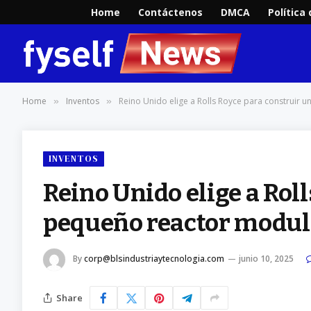
Home
Contáctenos
DMCA
Política
Home
Inventos
Reino Unido elige a Rolls Royce para construir 
»
»
INVENTOS
Reino Unido elige a Rol
pequeño reactor modul
By
corp@blsindustriaytecnologia.com
junio 10, 2025
Share