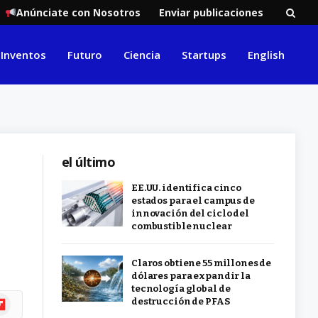
Anúnciate con Nosotros
Enviar publicaciones
Inventos
Futuro
Ciencia
Startups
English
el último
EE.UU. identifica cinco
estados para el campus de
innovación del ciclo del
combustible nuclear
Claros obtiene 55 millones de
dólares para expandir la
tecnología global de
ipboard
destrucción de PFAS