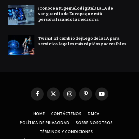
¡Conoce a tu gemelo digital! La IA de
vanguardia de Europa que está
personalizando la medicina
TwinH: El cambio de juego de la IA para
servicios legales más rápidos y accesibles
Facebook
X
Instagram
Pinterest
YouTube
(Twitter)
HOME
CONTÁCTENOS
DMCA
POLÍTICA DE PRIVACIDAD
SOBRE NOSOTROS
TÉRMINOS Y CONDICIONES