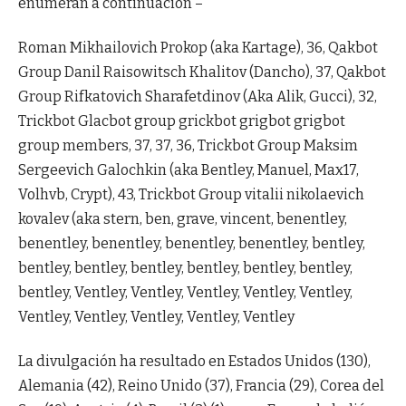
enumeran a continuación –
Roman Mikhailovich Prokop (aka Kartage), 36, Qakbot
Group Danil Raisowitsch Khalitov (Dancho), 37, Qakbot
Group Rifkatovich Sharafetdinov (Aka Alik, Gucci), 32,
Trickbot Glacbot group grickbot grigbot grigbot
group members, 37, 37, 36, Trickbot Group Maksim
Sergeevich Galochkin (aka Bentley, Manuel, Max17,
Volhvb, Crypt), 43, Trickbot Group vitalii nikolaevich
kovalev (aka stern, ben, grave, vincent, benentley,
benentley, benentley, benentley, benentley, bentley,
bentley, bentley, bentley, bentley, bentley, bentley,
bentley, Ventley, Ventley, Ventley, Ventley, Ventley,
Ventley, Ventley, Ventley, Ventley, Ventley
La divulgación ha resultado en Estados Unidos (130),
Alemania (42), Reino Unido (37), Francia (29), Corea del