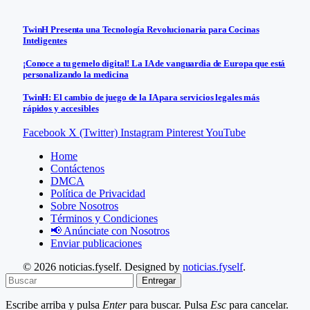
TwinH Presenta una Tecnología Revolucionaria para Cocinas
Inteligentes
¡Conoce a tu gemelo digital! La IA de vanguardia de Europa que está
personalizando la medicina
TwinH: El cambio de juego de la IA para servicios legales más
rápidos y accesibles
Facebook
X (Twitter)
Instagram
Pinterest
YouTube
Home
Contáctenos
DMCA
Política de Privacidad
Sobre Nosotros
Términos y Condiciones
📢 Anúnciate con Nosotros
Enviar publicaciones
© 2026 noticias.fyself. Designed by
noticias.fyself
.
Entregar
Escribe arriba y pulsa
Enter
para buscar. Pulsa
Esc
para cancelar.