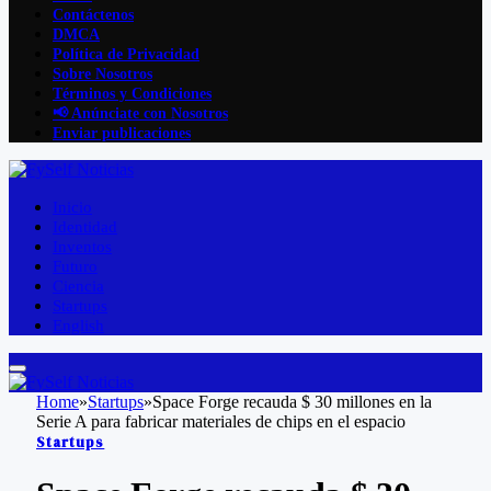
Contáctenos
DMCA
Política de Privacidad
Sobre Nosotros
Términos y Condiciones
📢 Anúnciate con Nosotros
Enviar publicaciones
Inicio
Identidad
Inventos
Futuro
Ciencia
Startups
English
Home
»
Startups
»
Space Forge recauda $ 30 millones en la
Serie A para fabricar materiales de chips en el espacio
Startups