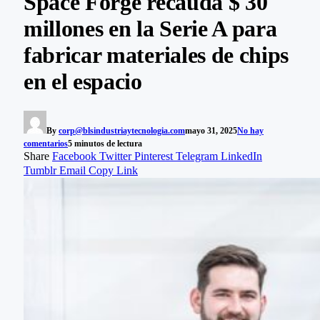
Space Forge recauda $ 30
millones en la Serie A para
fabricar materiales de chips
en el espacio
By
corp@blsindustriaytecnologia.com
mayo 31, 2025
No hay
comentarios
5 minutos de lectura
Share
Facebook
Twitter
Pinterest
Telegram
LinkedIn
Tumblr
Email
Copy Link