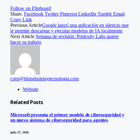
Follow on Flipboard
Share.
Facebook
Twitter
Pinterest
LinkedIn
Tumblr
Email
Copy Link
Previous Article
Google lanzó una aplicación en silencio que
le permite descargar y ejecutar modelos de IA localmente
Next Article
Semana de revisión: Prplexity Labs quiere
hacer su trabajo
corp@blsindustriaytecnologia.com
Website
Related
Posts
Microsoft presenta el primer modelo de ciberseguridad y
un nuevo sistema de ciberseguridad para agentes
julio 27, 2026