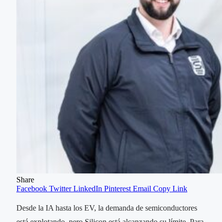
Share
Facebook
Twitter
LinkedIn
Pinterest
Email
Copy Link
Desde la IA hasta los EV, la demanda de semiconductores
está explotando, pero Silicon está alcanzando su límite. Para