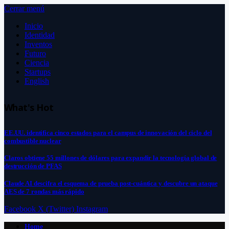
Cerrar menú
Inicio
Identidad
Inventos
Futuro
Ciencia
Startups
English
What's Hot
EE.UU. identifica cinco estados para el campus de innovación del ciclo del
combustible nuclear
Claros obtiene 55 millones de dólares para expandir la tecnología global de
destrucción de PFAS
Claude AI descifra el esquema de prueba post-cuántica y descubre un ataque
AES de 7 rondas más rápido
Facebook
X (Twitter)
Instagram
Home