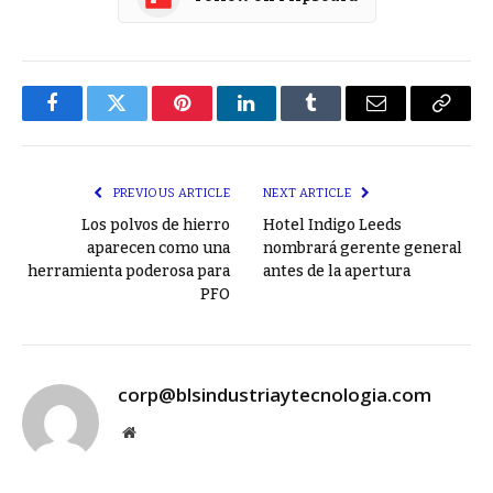
Facebook
Twitter
Pinterest
LinkedIn
Tumblr
Email
Copy
Link
PREVIOUS ARTICLE
NEXT ARTICLE
Los polvos de hierro
Hotel Indigo Leeds
aparecen como una
nombrará gerente general
herramienta poderosa para
antes de la apertura
PFO
corp@blsindustriaytecnologia.com
Website