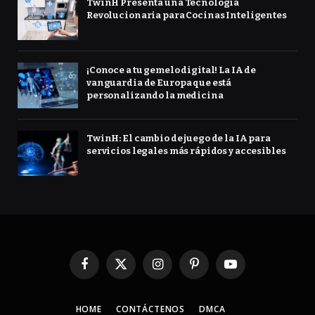
TwinH Presenta una Tecnología
Revolucionaria para Cocinas Inteligentes
¡Conoce a tu gemelo digital! La IA de
vanguardia de Europa que está
personalizando la medicina
TwinH: El cambio de juego de la IA para
servicios legales más rápidos y accesibles
Facebook
X
Instagram
Pinterest
YouTube
(Twitter)
HOME
CONTÁCTENOS
DMCA