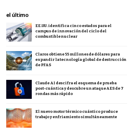
el último
EE.UU. identifica cinco estados para el
campus de innovación del ciclo del
combustible nuclear
Claros obtiene 55 millones de dólares para
expandir la tecnología global de destrucción
de PFAS
Claude AI descifra el esquema de prueba
post-cuántica y descubre un ataque AES de 7
rondas más rápido
El nuevo motor térmico cuántico produce
trabajo y enfriamiento simultáneamente