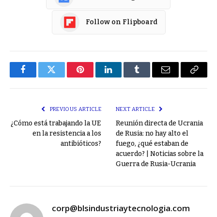
Follow on Flipboard
Facebook
Twitter
Pinterest
LinkedIn
Tumblr
Email
Copy
Link
PREVIOUS ARTICLE
NEXT ARTICLE
¿Cómo está trabajando la UE
Reunión directa de Ucrania
en la resistencia a los
de Rusia: no hay alto el
antibióticos?
fuego, ¿qué estaban de
acuerdo? | Noticias sobre la
Guerra de Rusia-Ucrania
corp@blsindustriaytecnologia.com