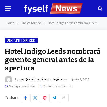
Home
Uncategorized
Hotel Indigo Leeds nombrará gerente general antes de la apertura
»
»
UNCATEGORIZED
Hotel Indigo Leeds nombrará
gerente general antes de la
apertura
By
corp@blsindustriaytecnologia.com
junio 3, 2025
No hay comentarios
2 minutos de lectura
Share