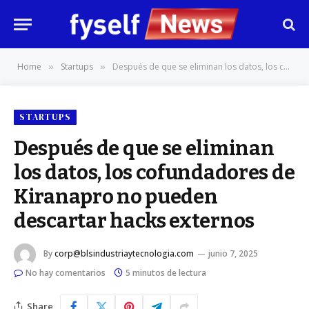
Home
Startups
Después de que se eliminan los datos, los cofundadores de Kiranapro no pueden descartar hacks externos
»
»
STARTUPS
Después de que se eliminan
los datos, los cofundadores de
Kiranapro no pueden
descartar hacks externos
By
corp@blsindustriaytecnologia.com
junio 7, 2025
No hay comentarios
5 minutos de lectura
Share