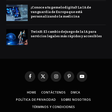
¡Conoce a tu gemelo digital! La IA de
vanguardia de Europa que está
personalizando la medicina
TwinH: El cambio de juego de la IA para
servicios legales más rápidos y accesibles
Facebook
X
Instagram
Pinterest
YouTube
(Twitter)
HOME
CONTÁCTENOS
DMCA
POLÍTICA DE PRIVACIDAD
SOBRE NOSOTROS
TÉRMINOS Y CONDICIONES