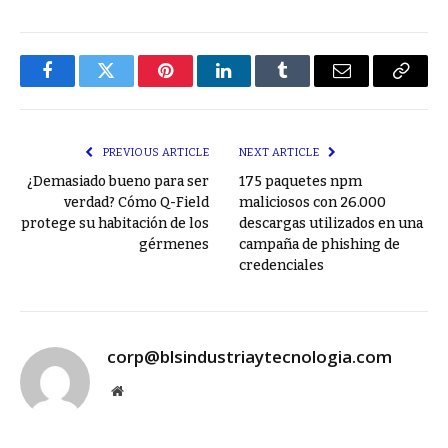
Facebook
Twitter
Pinterest
LinkedIn
Tumblr
Email
Copy
Link
PREVIOUS ARTICLE
NEXT ARTICLE
¿Demasiado bueno para ser
175 paquetes npm
verdad? Cómo Q-Field
maliciosos con 26.000
protege su habitación de los
descargas utilizados en una
gérmenes
campaña de phishing de
credenciales
corp@blsindustriaytecnologia.com
Website