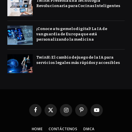
TwinH Presenta una Tecnología
Revolucionaria para Cocinas Inteligentes
¡Conoce a tu gemelo digital! La IA de
vanguardia de Europa que está
personalizando la medicina
TwinH: El cambio de juego de la IA para
servicios legales más rápidos y accesibles
Facebook
X
Instagram
Pinterest
YouTube
(Twitter)
HOME
CONTÁCTENOS
DMCA