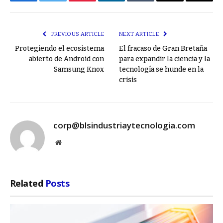
Facebook
Twitter
Pinterest
LinkedIn
Tumblr
Email
Copy
Link
PREVIOUS ARTICLE
NEXT ARTICLE
Protegiendo el ecosistema
El fracaso de Gran Bretaña
abierto de Android con
para expandir la ciencia y la
Samsung Knox
tecnología se hunde en la
crisis
corp@blsindustriaytecnologia.com
Website
Related
Posts