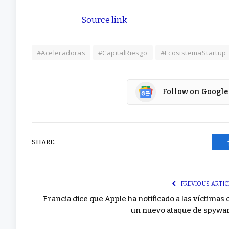
Source link
#Aceleradoras
#CapitalRiesgo
#EcosistemaStartup
Follow on Google
SHARE.
PREVIOUS ARTIC
Francia dice que Apple ha notificado a las víctimas 
un nuevo ataque de spywa