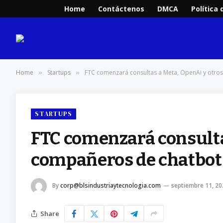
Home
Contáctenos
DMCA
Política 
Home
Startups
FTC comenzará consultas a Meta, OpenAi y otro
»
»
STARTUPS
FTC comenzará consulta
compañeros de chatbot 
By
corp@blsindustriaytecnologia.com
septiembre 11, 20
Share