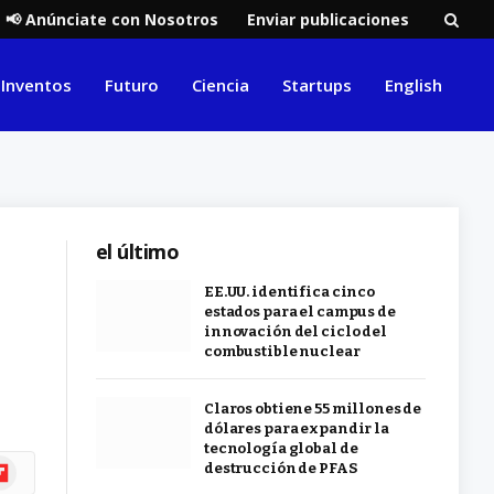
📢 Anúnciate con Nosotros
Enviar publicaciones
Inventos
Futuro
Ciencia
Startups
English
el último
EE.UU. identifica cinco
estados para el campus de
innovación del ciclo del
combustible nuclear
Claros obtiene 55 millones de
dólares para expandir la
tecnología global de
ipboard
destrucción de PFAS