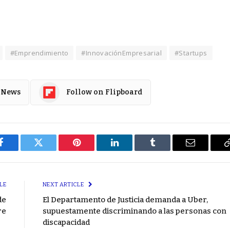
#Emprendimiento
#InnovaciónEmpresarial
#Startups
 News
Follow on Flipboard
Facebook
Twitter
Pinterest
LinkedIn
Tumblr
Email
LE
NEXT ARTICLE
de
El Departamento de Justicia demanda a Uber,
re
supuestamente discriminando a las personas con
discapacidad