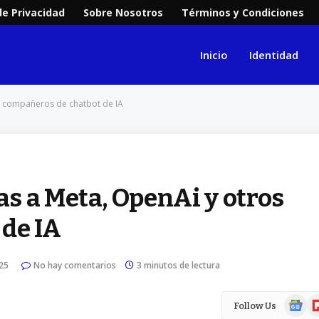
de Privacidad
Sobre Nosotros
Términos y Condiciones
Inicio
Identidad
s compañeros de chatbot de IA
s a Meta, OpenAi y otros
de IA
25
No hay comentarios
3 minutos de lectura
Google
Fl
Follow Us
News