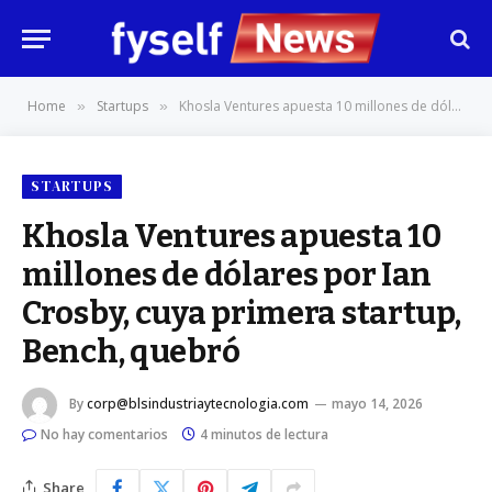
Home
Startups
Khosla Ventures apuesta 10 millones de dólares por Ian Crosby, cuya primera startup, Bench, quebró
»
»
STARTUPS
Khosla Ventures apuesta 10
millones de dólares por Ian
Crosby, cuya primera startup,
Bench, quebró
By
corp@blsindustriaytecnologia.com
mayo 14, 2026
No hay comentarios
4 minutos de lectura
Share