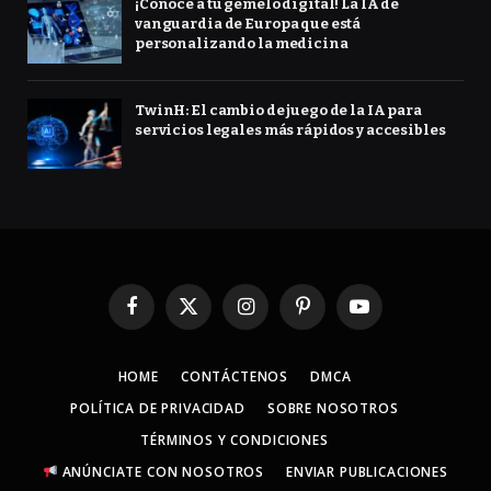
¡Conoce a tu gemelo digital! La IA de
vanguardia de Europa que está
personalizando la medicina
TwinH: El cambio de juego de la IA para
servicios legales más rápidos y accesibles
Facebook
X
Instagram
Pinterest
YouTube
(Twitter)
HOME
CONTÁCTENOS
DMCA
POLÍTICA DE PRIVACIDAD
SOBRE NOSOTROS
TÉRMINOS Y CONDICIONES
ANÚNCIATE CON NOSOTROS
ENVIAR PUBLICACIONES