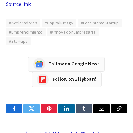
Source link
#Aceleradoras
#CapitalRiesgo
#EcosistemaStartup
#Emprendimiento
#InnovaciónEmpresarial
#Startups
Follow on Google News
Follow on Flipboard
Facebook
Twitter
Pinterest
LinkedIn
Tumblr
Email
Copy
Link
PREVIOUS ARTICLE
NEXT ARTICLE