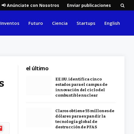
📢 Anúnciate con Nosotros
Enviar publicaciones
Inventos
Futuro
Ciencia
Startups
English
el último
s
EE.UU. identifica cinco
estados para el campus de
innovación del ciclo del
combustible nuclear
Claros obtiene 55 millones de
dólares para expandir la
tecnología global de
ipboard
destrucción de PFAS