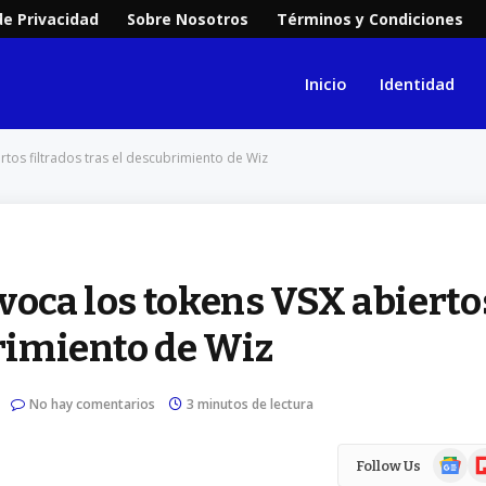
de Privacidad
Sobre Nosotros
Términos y Condiciones
Inicio
Identidad
rtos filtrados tras el descubrimiento de Wiz
voca los tokens VSX abierto
brimiento de Wiz
No hay comentarios
3 minutos de lectura
Google
Fl
Follow Us
News