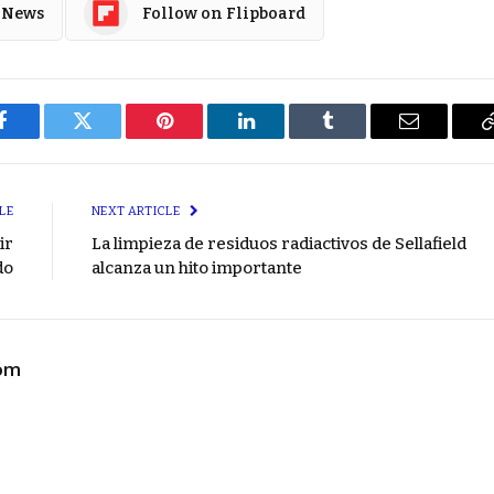
 News
Follow on Flipboard
Facebook
Twitter
Pinterest
LinkedIn
Tumblr
Email
LE
NEXT ARTICLE
ir
La limpieza de residuos radiactivos de Sellafield
do
alcanza un hito importante
com