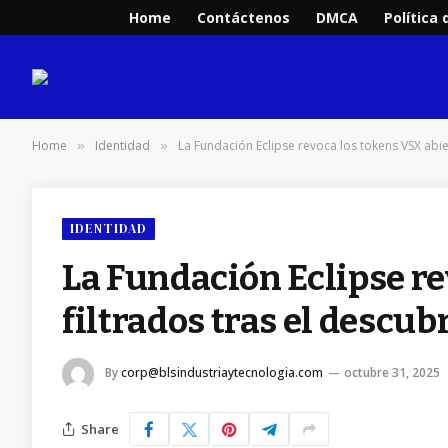
Home
Contáctenos
DMCA
Política 
Home
Identidad
La Fundación Eclipse revoca los tokens VSX abie
»
»
IDENTIDAD
La Fundación Eclipse re
filtrados tras el descu
By
corp@blsindustriaytecnologia.com
octubre 31, 2025
Share