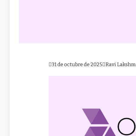

31 de octubre de 2025

Ravi Laksh