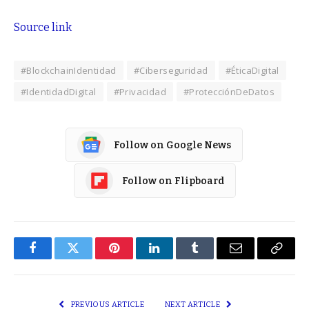
Source link
#BlockchainIdentidad
#Ciberseguridad
#ÉticaDigital
#IdentidadDigital
#Privacidad
#ProtecciónDeDatos
Follow on Google News
Follow on Flipboard
Facebook
Twitter
Pinterest
LinkedIn
Tumblr
Email
Copy
Link
PREVIOUS ARTICLE
NEXT ARTICLE