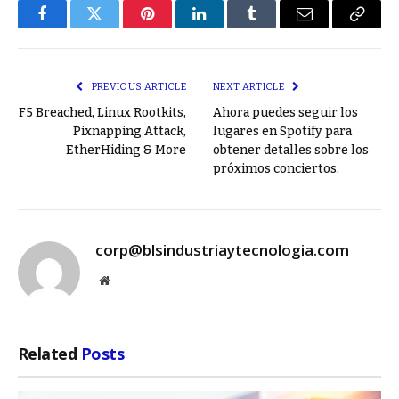
Facebook
Twitter
Pinterest
LinkedIn
Tumblr
Email
Copy
Link
PREVIOUS ARTICLE
NEXT ARTICLE
F5 Breached, Linux Rootkits,
Ahora puedes seguir los
Pixnapping Attack,
lugares en Spotify para
EtherHiding & More
obtener detalles sobre los
próximos conciertos.
corp@blsindustriaytecnologia.com
Website
Related
Posts