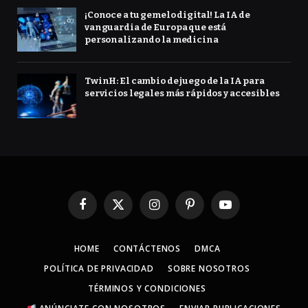
¡Conoce a tu gemelo digital! La IA de
vanguardia de Europa que está
personalizando la medicina
TwinH: El cambio de juego de la IA para
servicios legales más rápidos y accesibles
Facebook
X
Instagram
Pinterest
YouTube
(Twitter)
HOME
CONTÁCTENOS
DMCA
POLÍTICA DE PRIVACIDAD
SOBRE NOSOTROS
TÉRMINOS Y CONDICIONES