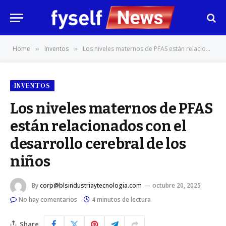
Home
Inventos
Los niveles maternos de PFAS están relacionados con el desarrollo cerebral de los niños
»
»
INVENTOS
Los niveles maternos de PFAS
están relacionados con el
desarrollo cerebral de los
niños
By
corp@blsindustriaytecnologia.com
octubre 20, 2025
No hay comentarios
4 minutos de lectura
Share