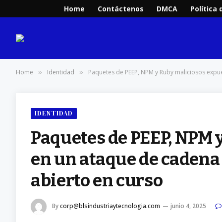
Home
Contáctenos
DMCA
Política 
Home
Identidad
Paquetes de PEEP, NPM y Ruby maliciosos expue
»
»
IDENTIDAD
Paquetes de PEEP, NPM 
en un ataque de cadena
abierto en curso
By
corp@blsindustriaytecnologia.com
junio 4, 2025