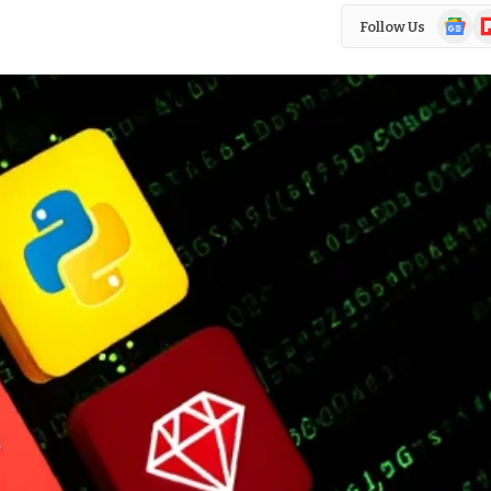
Google
Fl
Follow Us
News