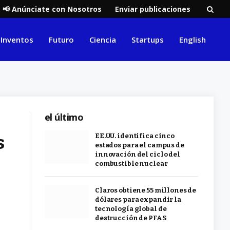
📢 Anúnciate con Nosotros
Enviar publicaciones
Inventos
Futuro
Ciencia
Startups
English
el último
s
EE.UU. identifica cinco
estados para el campus de
innovación del ciclo del
combustible nuclear
Claros obtiene 55 millones de
dólares para expandir la
tecnología global de
destrucción de PFAS