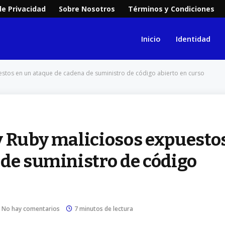
de Privacidad
Sobre Nosotros
Términos y Condiciones
Inicio
Identidad
stos en un ataque de cadena de suministro de código abierto en curso
y Ruby maliciosos expuesto
 de suministro de código
No hay comentarios
7 minutos de lectura