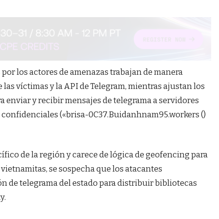
 por los actores de amenazas trabajan de manera
as víctimas y la API de Telegram, mientras ajustan los
ra enviar y recibir mensajes de telegrama a servidores
 confidenciales («brisa-0C37.Buidanhnam95.workers ()
ífico de la región y carece de lógica de geofencing para
s vietnamitas, se sospecha que los atacantes
 de telegrama del estado para distribuir bibliotecas
y.