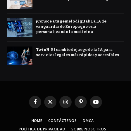
¡Conoce a tu gemelo digital! La IA de
vanguardia de Europa que está
personalizando la medicina
TwinH: El cambio de juego de la IA para
servicios legales más rápidos y accesibles
Facebook
X
Instagram
Pinterest
YouTube
(Twitter)
HOME
CONTÁCTENOS
DMCA
POLÍTICA DE PRIVACIDAD
SOBRE NOSOTROS