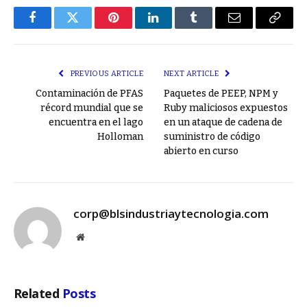
Facebook
Twitter
Pinterest
LinkedIn
Tumblr
Email
Copy
Link
PREVIOUS ARTICLE
NEXT ARTICLE
Contaminación de PFAS
Paquetes de PEEP, NPM y
récord mundial que se
Ruby maliciosos expuestos
encuentra en el lago
en un ataque de cadena de
Holloman
suministro de código
abierto en curso
corp@blsindustriaytecnologia.com
Website
Related
Posts