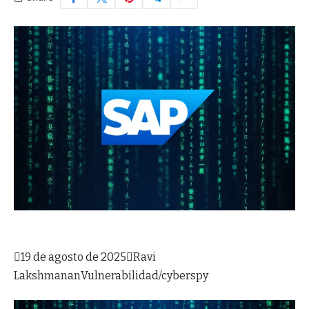

19 de agosto de 2025

Ravi
Lakshmanan
Vulnerabilidad/cyberspy