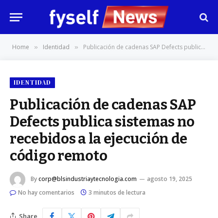
Home
Identidad
Publicación de cadenas SAP Defects publica sistemas no recebidos a la ejecución de código remoto
»
»
IDENTIDAD
Publicación de cadenas SAP
Defects publica sistemas no
recebidos a la ejecución de
código remoto
By
corp@blsindustriaytecnologia.com
agosto 19, 2025
No hay comentarios
3 minutos de lectura
Share