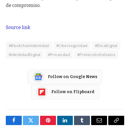
de compromiso.
Source link
#BlockchainIdentidad
#Ciberseguridad
#ÉticaDigital
#IdentidadDigital
#Privacidad
#ProtecciónDeDatos
Follow on Google News
Follow on Flipboard
Facebook
Twitter
Pinterest
LinkedIn
Tumblr
Email
Copy