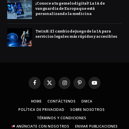
¡Conoce a tu gemelo digital! La IA de
vanguardia de Europa que está
personalizando la medicina
TwinH: El cambio de juego de la IA para
servicios legales más rápidos y accesibles
Facebook
X
Instagram
Pinterest
YouTube
(Twitter)
HOME
CONTÁCTENOS
DMCA
POLÍTICA DE PRIVACIDAD
SOBRE NOSOTROS
TÉRMINOS Y CONDICIONES
ANÚNCIATE CON NOSOTROS
ENVIAR PUBLICACIONES