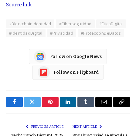
Source link
#BlockchainIdentidad
#Ciberseguridad
#ÉticaDigital
#IdentidadDigital
#Privacidad
#ProtecciónDeDatos
Follow on Google News
Follow on Flipboard
Facebook
Twitter
Pinterest
LinkedIn
Tumblr
Email
Copy
Link
PREVIOUS ARTICLE
NEXT ARTICLE
TechCrunch Disrupt 2025
Smishing Triad se vincula a