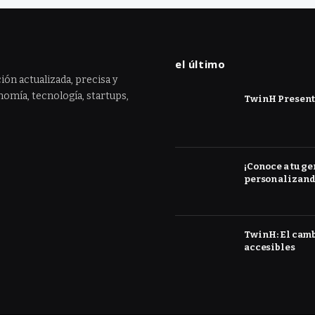
el último
ión actualizada, precisa y
omía, tecnología, startups,
TwinH Presenta
¡Conoce a tu ge
personalizand
TwinH: El cambi
accesibles