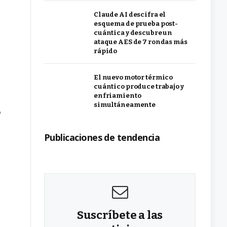
Claude AI descifra el
esquema de prueba post-
cuántica y descubre un
ataque AES de 7 rondas más
rápido
El nuevo motor térmico
cuántico produce trabajo y
enfriamiento
simultáneamente
o
Publicaciones de tendencia
Suscríbete a las