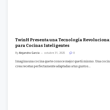
TwinH Presenta una Tecnología Revoluciona
para Cocinas Inteligentes
By
Alejandra García
octubre 31, 2025
0
Imagina una cocina que te conoce mejor que tú mismo. Una cocin
crea recetas perfectamente adaptadas a tus gustos…