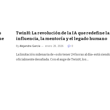
s
TwinH: La revolución de la IA que redefine la
ue
influencia, la mentoría y el legado humano
By
Alejandra García
enero 28, 2026
0
La limitación milenaria de «solo tener 24 horas al día» está siend
oficialmente desafiada. Con el auge de TwinH, los…