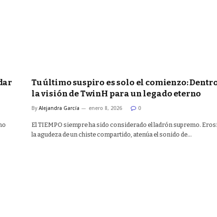
dar
Tu último suspiro es solo el comienzo: Dentr
la visión de TwinH para un legado eterno
By
Alejandra García
enero 8, 2026
0
 no
El TIEMPO siempre ha sido considerado el ladrón supremo. Eros
la agudeza de un chiste compartido, atenúa el sonido de…