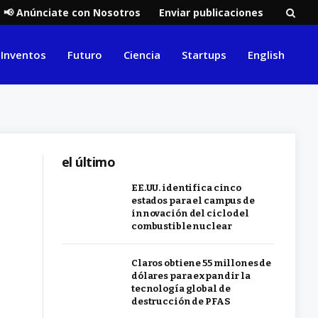
📢 Anúnciate con Nosotros
Enviar publicaciones
Inventos
Futuro
Ciencia
Startups
English
el último
EE.UU. identifica cinco
estados para el campus de
innovación del ciclo del
combustible nuclear
Claros obtiene 55 millones de
dólares para expandir la
tecnología global de
destrucción de PFAS