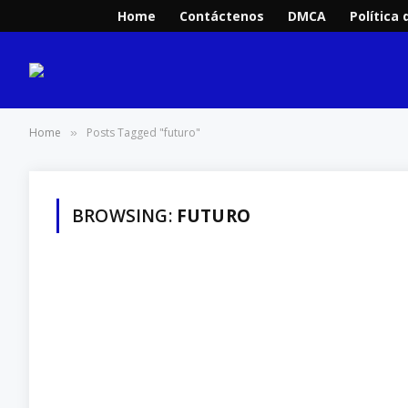
Home
Contáctenos
DMCA
Política 
Home
Posts Tagged "futuro"
»
BROWSING:
FUTURO