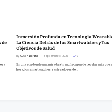
Inmersión Profunda en Tecnología Wearabl
s de
La Ciencia Detrás de los Smartwatches y Tus
Objetivos de Salud
By
Austin Llerandi
septiembre 8, 2025
0
 esa
En una era donde una mirada a tu muñeca puede revelar más que s
hora, los smartwatches, rastreadores de…