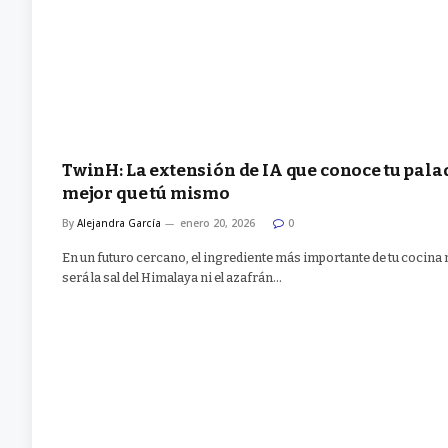
TwinH: La extensión de IA que conoce tu pala
mejor que tú mismo
By
Alejandra García
enero 20, 2026
0
En un futuro cercano, el ingrediente más importante de tu cocina
será la sal del Himalaya ni el azafrán…