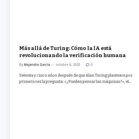
Más allá de Turing: Cómo la IA está
revolucionando la verificación humana
By
Alejandra García
octubre 6, 2025
0
Setenta y cinco años después de que Alan Turing planteara por
primera vez la pregunta: «¿Pueden pensar las máquinas?», el…