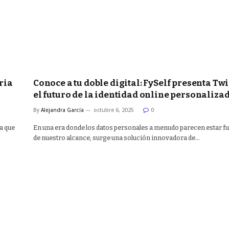
ria
Conoce a tu doble digital: FySelf presenta Tw
el futuro de la identidad online personaliza
By
Alejandra García
octubre 6, 2025
0
a que
En una era donde los datos personales a menudo parecen estar f
de nuestro alcance, surge una solución innovadora de…