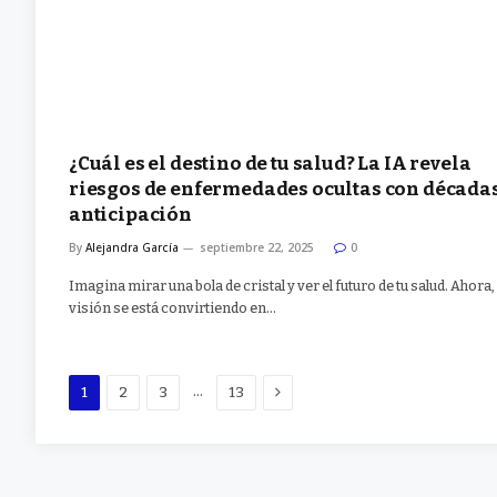
¿Cuál es el destino de tu salud? La IA revela
riesgos de enfermedades ocultas con década
anticipación
By
Alejandra García
septiembre 22, 2025
0
Imagina mirar una bola de cristal y ver el futuro de tu salud. Ahora,
visión se está convirtiendo en…
Next
…
1
2
3
13