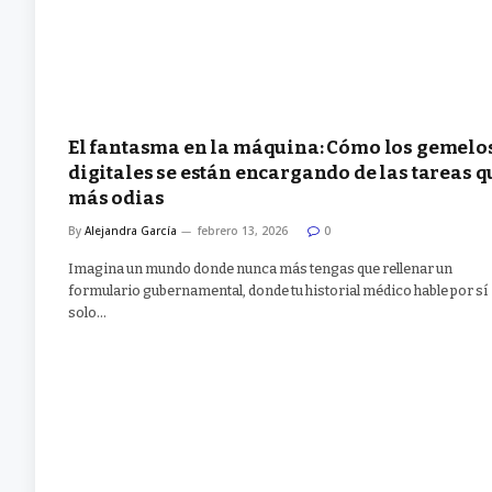
El fantasma en la máquina: Cómo los gemelo
digitales se están encargando de las tareas q
más odias
By
Alejandra García
febrero 13, 2026
0
Imagina un mundo donde nunca más tengas que rellenar un
formulario gubernamental, donde tu historial médico hable por sí
solo…