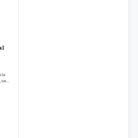
al
cía
, un…