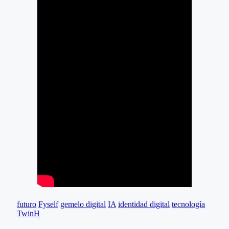
futuro
Fyself
gemelo digital
IA
identidad digital
tecnología
TwinH