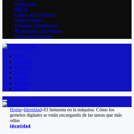
Contáctenos
DMCA
Política de Privacidad
Sobre Nosotros
Términos y Condiciones
📢 Anúnciate con Nosotros
Enviar publicaciones
Inicio
Identidad
Inventos
Futuro
Ciencia
Startups
English
Home
»
Identidad
»
El fantasma en la máquina: Cómo los
gemelos digitales se están encargando de las tareas que más
odias
Identidad