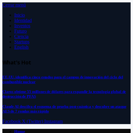
Cerrar menú
Inicio
Identidad
Inventos
Futuro
Ciencia
Startups
English
What's Hot
EE.UU. identifica cinco estados para el campus de innovación del ciclo del
combustible nuclear
Claros obtiene 55 millones de dólares para expandir la tecnología global de
destrucción de PFAS
Claude AI descifra el esquema de prueba post-cuántica y descubre un ataque
AES de 7 rondas más rápido
Facebook
X (Twitter)
Instagram
Home