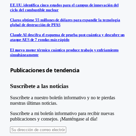
EE.UU. identifica cinco estados para el campus de innovación del
ciclo del combustible nuclear
Claros obtiene 55 millones de dólares para expandir la tecnología
global de destrucción de PFAS
Claude AI descifra el esquema de prueba post-cuántica y descubre un
ataque AES de 7 rondas más rápido
El nuevo motor térmico cuántico produce trabajo y enfriamiento
simultáneamente
Publicaciones de tendencia
Suscríbete a las noticias
Suscríbete a nuestro boletín informativo y no te pierdas
nuestras últimas noticias.
Suscríbete a mi boletín informativo para recibir nuevas
publicaciones y consejos. ¡Manténgase al día!