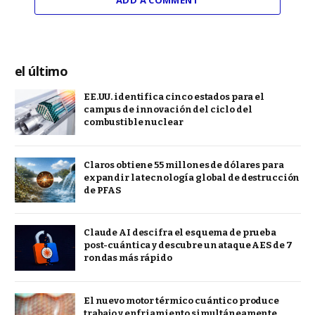
ADD A COMMENT
el último
EE.UU. identifica cinco estados para el
campus de innovación del ciclo del
combustible nuclear
Claros obtiene 55 millones de dólares para
expandir la tecnología global de destrucción
de PFAS
Claude AI descifra el esquema de prueba
post-cuántica y descubre un ataque AES de 7
rondas más rápido
El nuevo motor térmico cuántico produce
trabajo y enfriamiento simultáneamente