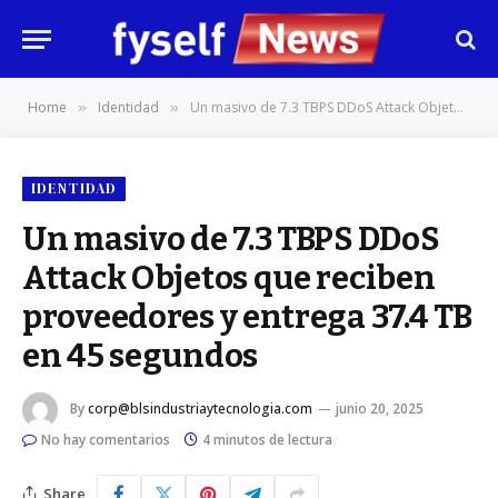
Home
Identidad
Un masivo de 7.3 TBPS DDoS Attack Objetos que reciben proveedores y entrega 37.4 TB en 45 segundos
»
»
IDENTIDAD
Un masivo de 7.3 TBPS DDoS
Attack Objetos que reciben
proveedores y entrega 37.4 TB
en 45 segundos
By
corp@blsindustriaytecnologia.com
junio 20, 2025
No hay comentarios
4 minutos de lectura
Share