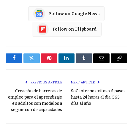
Follow on Google News
Follow on Flipboard
Facebook
Twitter
Pinterest
LinkedIn
Tumblr
Email
Copy
Link
PREVIOUS ARTICLE
NEXT ARTICLE
Creación de barreras de
SoC interno exitoso 6 pasos
empleo para el aprendizaje
hasta 24 horas al día, 365
en adultos con modelos a
días al año
seguir con discapacidades