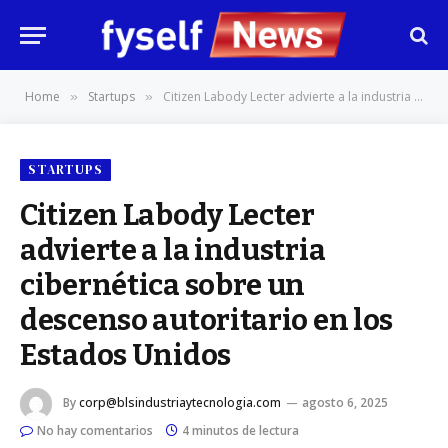
Home
Startups
Citizen Labody Lecter advierte a la industria cibernética sobre un descenso autoritario en los Estados Unidos
»
»
STARTUPS
Citizen Labody Lecter
advierte a la industria
cibernética sobre un
descenso autoritario en los
Estados Unidos
By
corp@blsindustriaytecnologia.com
agosto 6, 2025
No hay comentarios
4 minutos de lectura