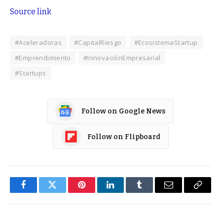
Source link
#Aceleradoras
#CapitalRiesgo
#EcosistemaStartup
#Emprendimiento
#InnovaciónEmpresarial
#Startups
Follow on Google News
Follow on Flipboard
Facebook
Twitter
Pinterest
LinkedIn
Tumblr
Email
Copy
Link