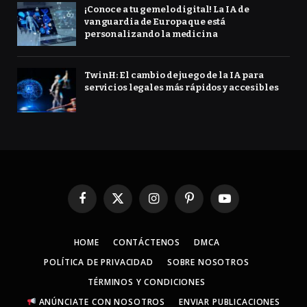
¡Conoce a tu gemelo digital! La IA de
vanguardia de Europa que está
personalizando la medicina
TwinH: El cambio de juego de la IA para
servicios legales más rápidos y accesibles
Facebook
X
Instagram
Pinterest
YouTube
(Twitter)
HOME
CONTÁCTENOS
DMCA
POLÍTICA DE PRIVACIDAD
SOBRE NOSOTROS
TÉRMINOS Y CONDICIONES
ANÚNCIATE CON NOSOTROS
ENVIAR PUBLICACIONES